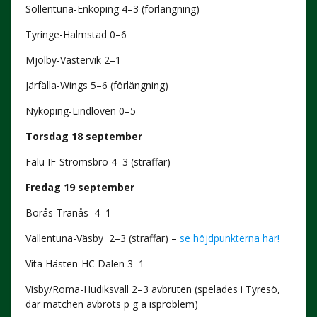
Sollentuna-Enköping 4–3 (förlängning)
Tyringe-Halmstad 0–6
Mjölby-Västervik 2–1
Järfälla-Wings 5–6 (förlängning)
Nyköping-Lindlöven 0–5
Torsdag 18 september
Falu IF-Strömsbro 4–3 (straffar)
Fredag 19 september
Borås-Tranås 4–1
Vallentuna-Väsby 2–3 (straffar) –
se höjdpunkterna här!
Vita Hästen-HC Dalen 3–1
Visby/Roma-Hudiksvall 2–3 avbruten (spelades i Tyresö,
där matchen avbröts p g a isproblem)