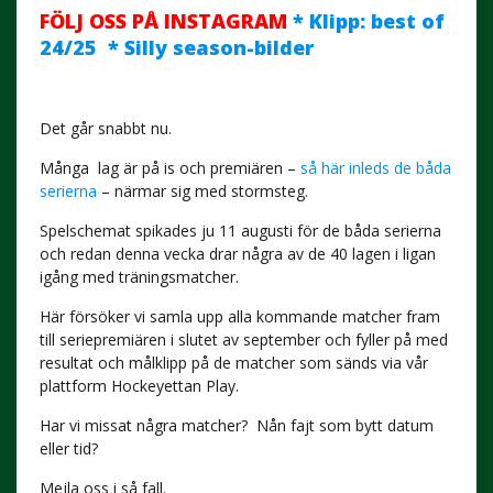
FÖLJ OSS PÅ INSTAGRAM
* Klipp: best of
24/25 * Silly season-bilder
Det går snabbt nu.
Många lag är på is och premiären –
så här inleds de båda
serierna
– närmar sig med stormsteg.
Spelschemat spikades ju 11 augusti för de båda serierna
och redan denna vecka drar några av de 40 lagen i ligan
igång med träningsmatcher.
Här försöker vi samla upp alla kommande matcher fram
till seriepremiären i slutet av september och fyller på med
resultat och målklipp på de matcher som sänds via vår
plattform Hockeyettan Play.
Har vi missat några matcher?
Nån fajt som bytt datum
eller tid?
Mejla oss i så fall.