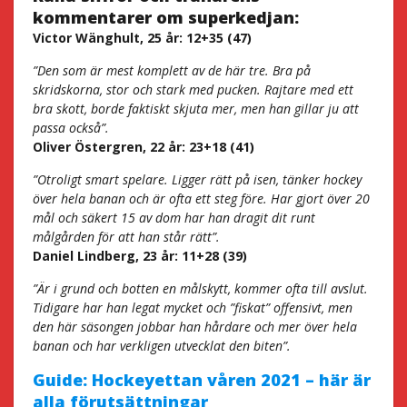
kommentarer om superkedjan:
Victor Wänghult, 25 år: 12+35 (47)
”Den som är mest komplett av de här tre. Bra på
skridskorna, stor och stark med pucken. Rajtare med ett
bra skott, borde faktiskt skjuta mer, men han gillar ju att
passa också”.
Oliver Östergren, 22 år: 23+18 (41)
”Otroligt smart spelare. Ligger rätt på isen, tänker hockey
över hela banan och är ofta ett steg före. Har gjort över 20
mål och säkert 15 av dom har han dragit dit runt
målgården för att han står rätt”.
Daniel Lindberg, 23 år: 11+28 (39)
”Är i grund och botten en målskytt, kommer ofta till avslut.
Tidigare har han legat mycket och ”fiskat” offensivt, men
den här säsongen jobbar han hårdare och mer över hela
banan och har verkligen utvecklat den biten”.
Guide: Hockeyettan våren 2021 – här är
alla förutsättningar