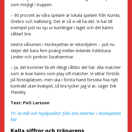
som möjligt i truppen.
– 90 procent av våra spelare är lokala spelare från Kumla,
Örebro och Hallsberg. Det är så vi vill ha det. Vi har till
exempel just nu sju ur-kumlingar i laget och det känns
såklart bra.
Västra vårserien i Hockeyettan är rekordjämn – just nu
skiljer det bara fem poäng mellan ledande Eskilstuna
Linden och jumbon Surahammar.
– Ja, det kommer bli ett riktigt råttbo det här. Alla matcher
som är kvar känns som play off-matcher. Vi siktar förstås
på förstaplatsen, men ska i första hand försöka fixa nytt
kontrakt utan kvalspel, så bra tycker jag vi är, säger Erik
Planeby.
Text: PeO Larsson
TV: Se mål och höjdpunkter från alla matcher i Hockeyettan
här
Kalla siffror och tränarens