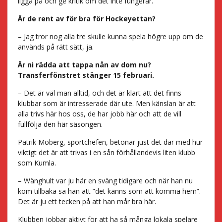
ligga på och ge kritik om det inte fungerar.
Är de rent av för bra för Hockeyettan?
– Jag tror nog alla tre skulle kunna spela högre upp om de
används på rätt sätt, ja.
Är ni rädda att tappa nån av dom nu?
Transferfönstret stänger 15 februari.
– Det är väl man alltid, och det är klart att det finns
klubbar som är intresserade där ute. Men känslan är att
alla trivs här hos oss, de har jobb här och att de vill
fullfölja den här säsongen.
Patrik Moberg, sportchefen, betonar just det där med hur
viktigt det är att trivas i en sån förhållandevis liten klubb
som Kumla.
– Wänghult var ju här en sväng tidigare och när han nu
kom tillbaka sa han att ”det känns som att komma hem”.
Det är ju ett tecken på att han mår bra här.
Klubben jobbar aktivt för att ha så många lokala spelare