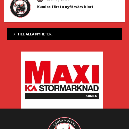
Kumlas första nyförvärv klart
TILL ALLA NYHETER.