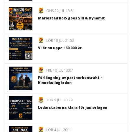
ONS 22 JUL 13:51
Mariestad BoIS goes Sill & Dynamit
LÖR 18 JUL 21:52
Vi är nu uppe i 60 000 kr.
FRE 10 JUL 13:07
Förlängning av partnerkontrakt –
Kinnekullegården
TOR 9 JUL 20:29
Ledarstaberna klara för juniorlagen
LÖR 4 JUL 20:11