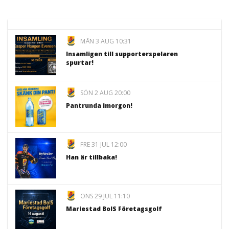
MÅN 3 AUG 10:31
Insamligen till supporterspelaren
spurtar!
SÖN 2 AUG 20:00
Pantrunda imorgon!
FRE 31 JUL 12:00
Han är tillbaka!
ONS 29 JUL 11:10
Mariestad BoIS Företagsgolf