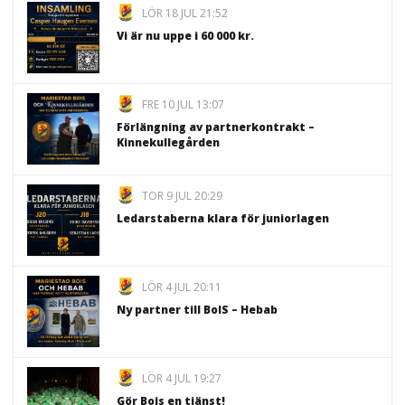
LÖR 18 JUL 21:52
Vi är nu uppe i 60 000 kr.
FRE 10 JUL 13:07
Förlängning av partnerkontrakt –
Kinnekullegården
TOR 9 JUL 20:29
Ledarstaberna klara för juniorlagen
LÖR 4 JUL 20:11
Ny partner till BoIS – Hebab
LÖR 4 JUL 19:27
Gör Bois en tjänst!