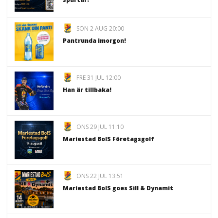
SÖN 2 AUG 20:00
Pantrunda imorgon!
FRE 31 JUL 12:00
Han är tillbaka!
ONS 29 JUL 11:10
Mariestad BoIS Företagsgolf
ONS 22 JUL 13:51
Mariestad BoIS goes Sill & Dynamit