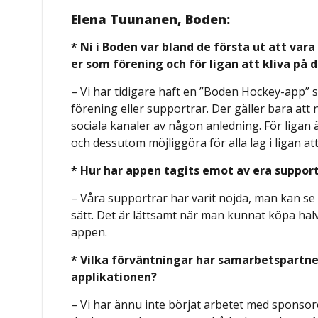
Elena Tuunanen, Boden:
* Ni i Boden var bland de första ut att var
er som förening och för ligan att kliva på 
– Vi har tidigare haft en ”Boden Hockey-app” s
förening eller supportrar. Der gäller bara att n
sociala kanaler av någon anledning. För ligan ä
och dessutom möjliggöra för alla lag i ligan at
* Hur har appen tagits emot av era suppor
– Våra supportrar har varit nöjda, man kan se m
sätt. Det är lättsamt när man kunnat köpa halv
appen.
* Vilka förväntningar har samarbetspartne
applikationen?
– Vi har ännu inte börjat arbetet med sponsore