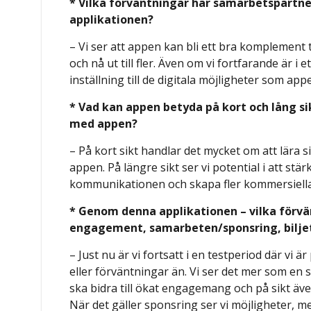
* Vilka förväntningar har samarbetspartne
applikationen?
– Vi ser att appen kan bli ett bra komplement ti
och nå ut till fler. Även om vi fortfarande är i e
inställning till de digitala möjligheter som ap
* Vad kan appen betyda på kort och lång sik
med appen?
– På kort sikt handlar det mycket om att lära 
appen. På längre sikt ser vi potential i att stär
kommunikationen och skapa fler kommersiella
* Genom denna applikationen – vilka förvän
engagement, samarbeten/sponsring, bilje
– Just nu är vi fortsatt i en testperiod där vi ä
eller förväntningar än. Vi ser det mer som en
ska bidra till ökat engagemang och på sikt äv
När det gäller sponsring ser vi möjligheter, me