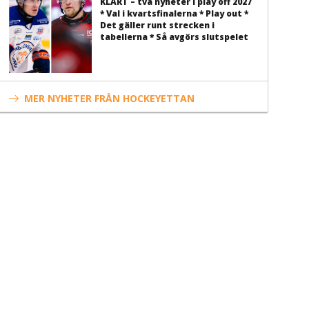
KLART – två nyheter i play off 2027
* Val i kvartsfinalerna * Play out *
Det gäller runt strecken i
tabellerna * Så avgörs slutspelet
MER NYHETER FRÅN HOCKEYETTAN