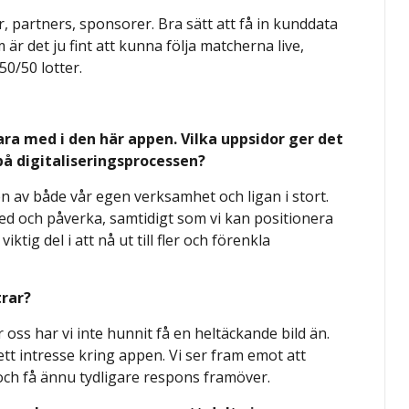
, partners, sponsorer. Bra sätt att få in kunddata
r det ju fint att kunna följa matcherna live,
50/50 lotter.
vara med i den här appen. Vilka uppsidor ger det
 på digitaliseringsprocessen?
gen av både vår egen verksamhet och ligan i stort.
 med och påverka, samtidigt som vi kan positionera
iktig del i att nå ut till fler och förenkla
trar?
 oss har vi inte hunnit få en heltäckande bild än.
ett intresse kring appen. Vi ser fram emot att
h få ännu tydligare respons framöver.