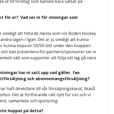
 ut till företag som kanske bara satsar på
t för er? Vad ser ni för vinningar som
t är smidigt att hitta de mesta som rör Boden Hockey
dra lagen i ligan. Det är ju smidigt att kunna
fter kunna köpa en 50/50-lott under den knappen.
och kan presentera för partners/sponsorer ser vi
nkelt sätt som supporter att följa sitt lag på nära
tningar har ni satt upp vad gäller, fan
ttförsäljning och abonnemangsförsäljning?
 har haft direktlänk till vår försäljningskanal, likaså
otten. Det är fortfarande rätt nytt för oss och vi
ment, samarbete och sponsring.
 inte hoppat på detta?