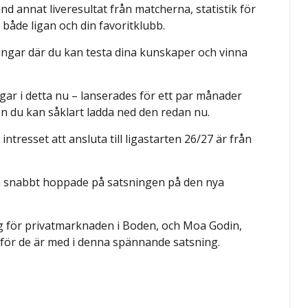
d annat liveresultat från matcherna, statistik för
både ligan och din favoritklubb.
lingar där du kan testa dina kunskaper och vinna
ar i detta nu – lanserades för ett par månader
n du kan såklart ladda ned den redan nu.
ntresset att ansluta till ligastarten 26/27 är från
m snabbt hoppade på satsningen på den nya
g för privatmarknaden i Boden, och Moa Godin,
för de är med i denna spännande satsning.