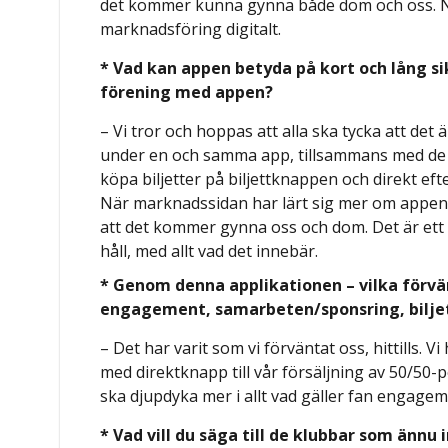
det kommer kunna gynna både dom och oss. Nå
marknadsföring digitalt.
* Vad kan appen betyda på kort och lång sik
förening med appen?
– Vi tror och hoppas att alla ska tycka att de
under en och samma app, tillsammans med de an
köpa biljetter på biljettknappen och direkt e
När marknadssidan har lärt sig mer om appen 
att det kommer gynna oss och dom. Det är ett e
håll, med allt vad det innebär.
* Genom denna applikationen – vilka förvän
engagement, samarbeten/sponsring, bilje
– Det har varit som vi förväntat oss, hittills. Vi
med direktknapp till vår försäljning av 50/50-p
ska djupdyka mer i allt vad gäller fan engage
* Vad vill du säga till de klubbar som ännu