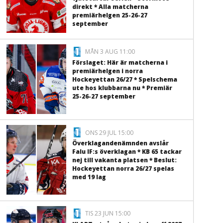
direkt * Alla matcherna
premiärhelgen 25-26-27
september
MÅN 3 AUG 11:00
Förslaget: Här är matcherna i
premiärhelgen i norra
Hockeyettan 26/27 * Spelschema
ute hos klubbarna nu * Premiär
25-26-27 september
ONS 29 JUL 15:00
Överklagandenämnden avslår
Falu IF:s överklagan * KB 65 tackar
nej till vakanta platsen * Beslut:
Hockeyettan norra 26/27 spelas
med 19 lag
TIS 23 JUN 15:00