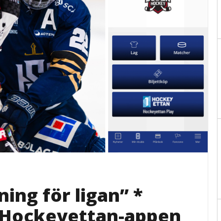
tning för ligan” *
 Hockeyettan-appen