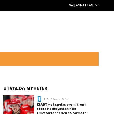
VÄLJ ANNAT LAG
UTVALDA NYHETER
TOR 6 AUG 15:30
KLART – så spelas premiären i
södra Hockeyettan * De
tjuvstartar serien * Stormöte