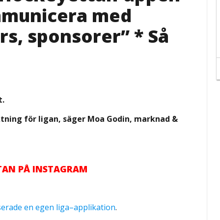
ommunicera med
rs, sponsorer” * Så
t.
iktning för ligan, säger Moa Godin, marknad &
TTAN PÅ INSTAGRAM
serade en egen liga–applikation
.