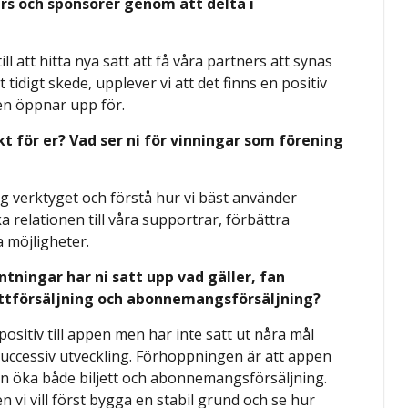
rs och sponsorer genom att delta i
ll att hitta nya sätt att få våra partners att synas
tt tidigt skede, upplever vi att det finns en positiv
pen öppnar upp för.
t för er? Vad ser ni för vinningar som förening
sig verktyget och förstå hur vi bäst använder
ka relationen till våra supportrar, förbättra
 möjligheter.
tningar har ni satt upp vad gäller, fan
ttförsäljning och abonnemangsförsäljning?
r positiv till appen men har inte satt ut nåra mål
 successiv utveckling. Förhoppningen är att appen
en öka både biljett och abonnemangsförsäljning.
n vi vill först bygga en stabil grund och se hur