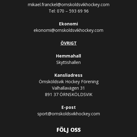
mikael.franckel@ornskoldsvikhockey.com
Tel: 070 – 593 69 96
Ekonomi
ekonomi@ornskoldsvikhockey.com
ÖVRIGT
Hemmahall
Skyttishallen
Kansliadress
Örnsköldsvik Hockey Förening
Valhallavägen 31
891 37 ÖRNSKÖLDSVIK
E-post
sport@ornskoldsvikhockey.com
FÖLJ OSS