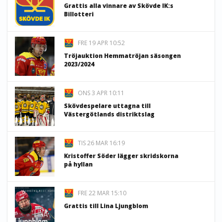
Grattis alla vinnare av Skövde IK:s
Billotteri
FRE 19 APR 10:52
Tröjauktion Hemmatröjan säsongen
2023/2024
ONS 3 APR 10:11
Skövdespelare uttagna till
Västergötlands distriktslag
TIS 26 MAR 16:19
Kristoffer Söder lägger skridskorna
på hyllan
FRE 22 MAR 15:10
Grattis till Lina Ljungblom