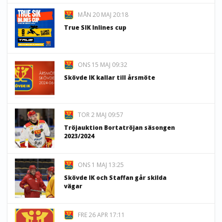
MÅN 20 MAJ 20:18
True SIK Inlines cup
ONS 15 MAJ 09:32
Skövde IK kallar till årsmöte
TOR 2 MAJ 09:57
Tröjauktion Bortatröjan säsongen
2023/2024
ONS 1 MAJ 13:25
Skövde IK och Staffan går skilda
vägar
FRE 26 APR 17:11