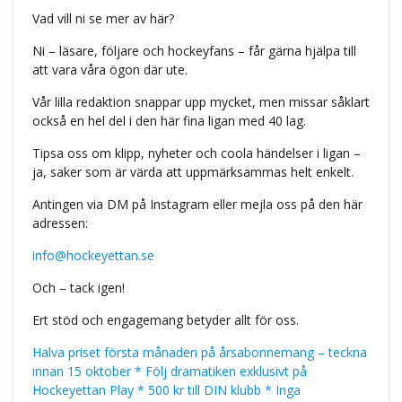
Vad vill ni se mer av här?
Ni – läsare, följare och hockeyfans – får gärna hjälpa till
att vara våra ögon där ute.
Vår lilla redaktion snappar upp mycket, men missar såklart
också en hel del i den här fina ligan med 40 lag.
Tipsa oss om klipp, nyheter och coola händelser i ligan –
ja, saker som är värda att uppmärksammas helt enkelt.
Antingen via DM på Instagram eller mejla oss på den här
adressen:
info@hockeyettan.se
Och – tack igen!
Ert stöd och engagemang betyder allt för oss.
Halva priset första månaden på årsabonnemang – teckna
innan 15 oktober * Följ dramatiken exklusivt på
Hockeyettan Play * 500 kr till DIN klubb * Inga