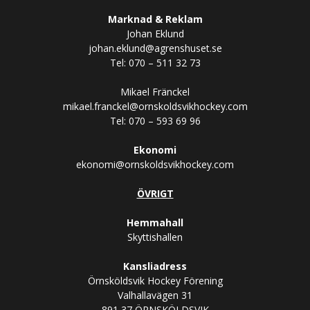
Marknad & Reklam
Johan Eklund
johan.eklund@agrenshuset.se
Tel: 070 – 511 32 73
Mikael Fränckel
mikael.franckel@ornskoldsvikhockey.com
Tel: 070 – 593 69 96
Ekonomi
ekonomi@ornskoldsvikhockey.com
ÖVRIGT
Hemmahall
Skyttishallen
Kansliadress
Örnsköldsvik Hockey Förening
Valhallavägen 31
891 37 ÖRNSKÖLDSVIK