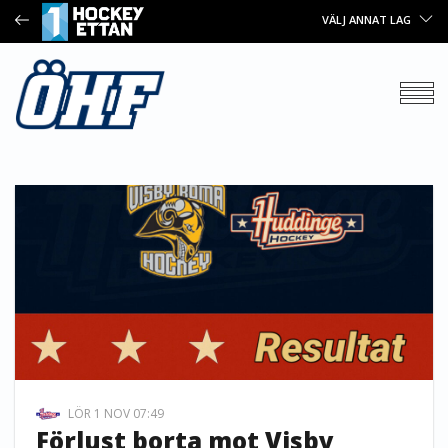
VÄLJ ANNAT LAG
LÖR 1 NOV 07:49
Förlust borta mot Visby