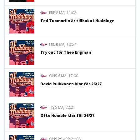
FRE 8 MAJ 11:02
Ted Tuomarila är tillbaka i Huddinge
FRE 8 MAJ 10:57
Try out för Theo Engman
ONS 6 MAJ 17:00
David Puikkonen klar för 26/27
TIS 5 MAJ 22:21
Otto Humble klar för 26/27
ONS 29 APR 21:08