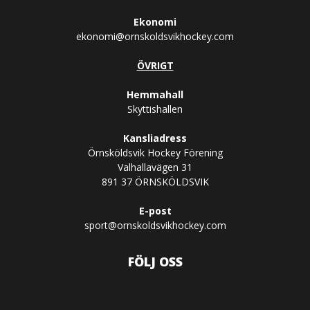
Ekonomi
ekonomi@ornskoldsvikhockey.com
ÖVRIGT
Hemmahall
Skyttishallen
Kansliadress
Örnsköldsvik Hockey Förening
Valhallavägen 31
891 37 ÖRNSKÖLDSVIK
E-post
sport@ornskoldsvikhockey.com
FÖLJ OSS