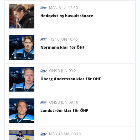
MÅN 6 JUL 12:50
Hedqvist ny huvudtränare
TIS 16 JUN 10:46
Normann klar för ÖHF
ONS 3 JUN 09:21
Öberg Andersson klar för ÖHF
ONS 3 JUN 09:19
Lundström klar för ÖHF
MÅN 18 MAJ 09:19