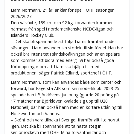
Liam Normann, 21 år, är klar för spel i ÖHF säsongen
2026/2027.
Den välväxte, 189 cm och 92 kg, forwarden kommer
närmast från spel i nordamerikanska NCDC-ligan och
Islanders Hockey Club.
– Det ska bli spännande att följa Liams framfart under
säsongen. Liam använder sin storlek till sin fördel. Han har
också bra intensitet i skridskoåkningen och är en spelare
som kommer att bidra med energi. Vi har också goda
förhoppningar om att Liam ska hjälpa till med
produktionen, säger Patrick Edlund, sportchef i ÖHF.
Liam Normann, som kan användas både som center och
forward, har Fagersta AIK som sin moderklubb. 2023-25
spelade han i Björklövens juniorlag (gjorde 20 poäng på
17 matcher när Björklöven kvalade sig upp till U20
Nationell) där han också hann med en kortare utlåning till
Hockeyettan och Vännäs.
– Skönt och vara tillbaka i Sverige, framför allt lite norrut
igen. Det ska bli spännande att ta nästa steg in i
seniorhockeyn med ÖHF. Mina förväntningar och