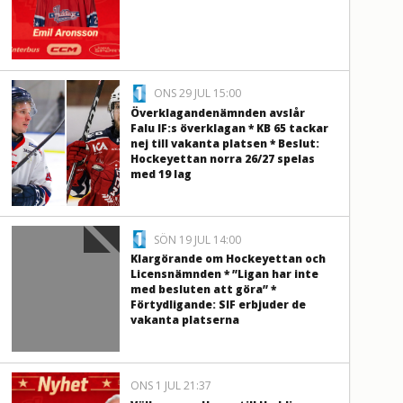
ONS 29 JUL 15:00
Överklagandenämnden avslår
Falu IF:s överklagan * KB 65 tackar
nej till vakanta platsen * Beslut:
Hockeyettan norra 26/27 spelas
med 19 lag
SÖN 19 JUL 14:00
Klargörande om Hockeyettan och
Licensnämnden * ”Ligan har inte
med besluten att göra” *
Förtydligande: SIF erbjuder de
vakanta platserna
ONS 1 JUL 21:37