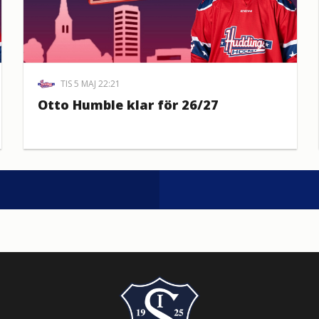
TIS 5 MAJ 22:21
Otto Humble klar för 26/27