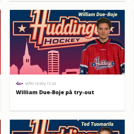
MÅN 18 MAJ 15:26
William Due-Boje på try-out