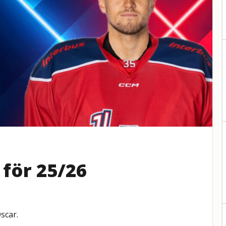
 för 25/26
scar.