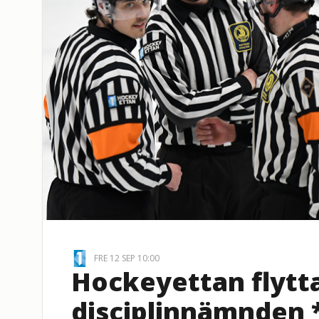
FRE 12 SEP 10:00
Hockeyettan flytta
disciplinnämnden *