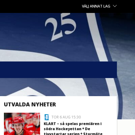
VÄLJ ANNAT LAG
UTVALDA NYHETER
TOR 6 AUG 15:30
KLART – så spelas premiären i
södra Hockeyettan * De
tjuvstartar serien * Stormöte