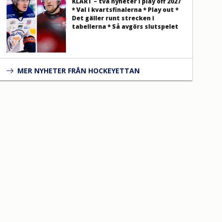
KLART – två nyheter i play off 2027
* Val i kvartsfinalerna * Play out *
Det gäller runt strecken i
tabellerna * Så avgörs slutspelet
MER NYHETER FRÅN HOCKEYETTAN