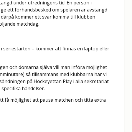
tängd under utredningens tid. En person i
r ge ett förhandsbesked om spelaren är avstängd
n därpå kommer ett svar komma till klubben
följande matchdag.
ån seriestarten – kommer att finnas en laptop eller
gen och domarna själva vill man införa möjlighet
 (femminutare) så tillsammans med klubbarna har vi
 sändningen på Hockeyettan Play i alla sekretariat
 specifika händelser.
 få möjlighet att pausa matchen och titta extra