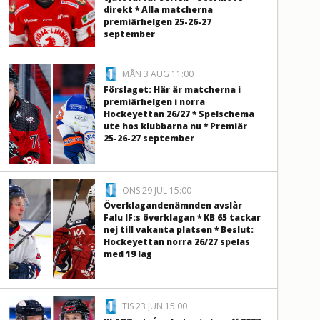
direkt * Alla matcherna
premiärhelgen 25-26-27
september
MÅN 3 AUG 11:00
Förslaget: Här är matcherna i
premiärhelgen i norra
Hockeyettan 26/27 * Spelschema
ute hos klubbarna nu * Premiär
25-26-27 september
ONS 29 JUL 15:00
Överklagandenämnden avslår
Falu IF:s överklagan * KB 65 tackar
nej till vakanta platsen * Beslut:
Hockeyettan norra 26/27 spelas
med 19 lag
TIS 23 JUN 15:00