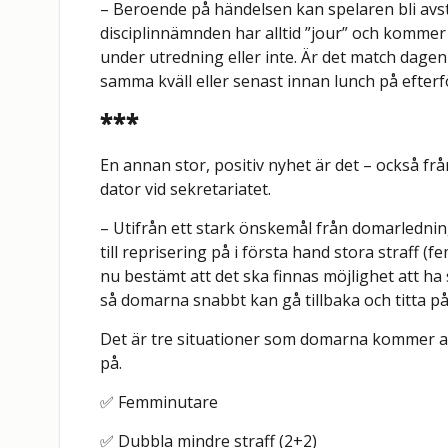
– Beroende på händelsen kan spelaren bli avs
disciplinnämnden har alltid ”jour” och komme
under utredning eller inte. Är det match dage
samma kväll eller senast innan lunch på efter
***
En annan stor, positiv nyhet är det – också fr
dator vid sekretariatet.
– Utifrån ett stark önskemål från domarlednin
till reprisering på i första hand stora straff
nu bestämt att det ska finnas möjlighet att ha
så domarna snabbt kan gå tillbaka och titta på
Det är tre situationer som domarna kommer att
på.
✅ Femminutare
✅ Dubbla mindre straff (2+2)