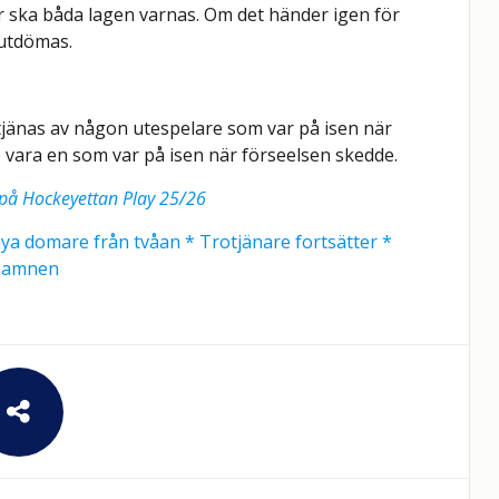
er ska båda lagen varnas. Om det händer igen för
 utdömas.
tjänas av någon utespelare som var på isen när
le vara en som var på isen när förseelsen skedde.
 på Hockeyettan Play 25/26
nya domare från tvåan * Trotjänare fortsätter *
 namnen