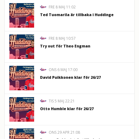
FRE 8 MAJ 11:02
Ted Tuomarila är tillbaka i Huddinge
FRE 8 MAJ 10:57
Try out för Theo Engman
ONS 6 MAJ 17:00
David Puikkonen klar för 26/27
TIS 5 MAJ 22:21
Otto Humble klar för 26/27
ONS 29 APR 21:08