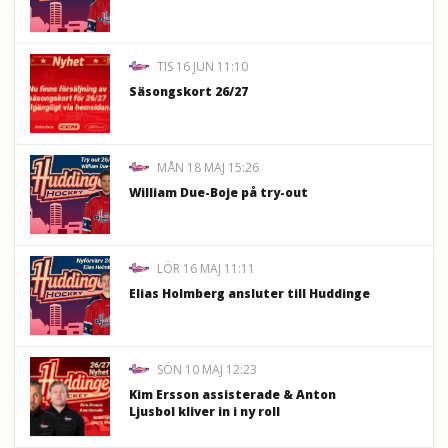
TIS 16 JUN 11:10
Säsongskort 26/27
MÅN 18 MAJ 15:26
William Due-Boje på try-out
LÖR 16 MAJ 11:11
Elias Holmberg ansluter till Huddinge
SÖN 10 MAJ 12:23
Kim Ersson assisterade & Anton
Ljusbol kliver in i ny roll