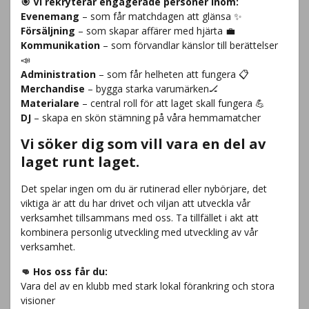
🎯 Vi rekryterar engagerade personer inom:
Evenemang
– som får matchdagen att glänsa ✨
Försäljning
– som skapar affärer med hjärta 💼
Kommunikation
– som förvandlar känslor till berättelser
📣
Administration
– som får helheten att fungera 📋
Merchandise
– bygga starka varumärken🏒
Materialare
– central roll för att laget skall fungera 💪
DJ
– skapa en skön stämning på våra hemmamatcher
Vi söker dig som vill vara en del av
laget runt laget.
Det spelar ingen om du är rutinerad eller nybörjare, det
viktiga är att du har drivet och viljan att utveckla vår
verksamhet tillsammans med oss. Ta tillfället i akt att
kombinera personlig utveckling med utveckling av vår
verksamhet.
👊 Hos oss får du:
Vara del av en klubb med stark lokal förankring och stora
visioner