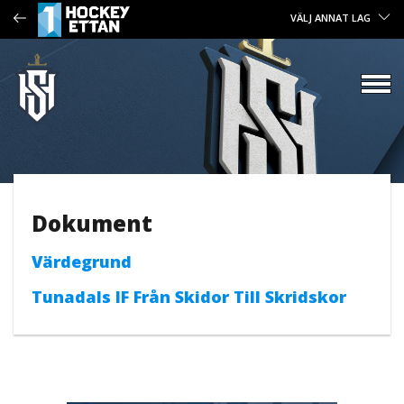
VÄLJ ANNAT LAG
Dokument
Värdegrund
Tunadals IF Från Skidor Till Skridskor