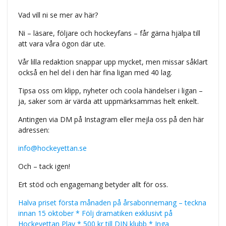
Vad vill ni se mer av här?
Ni – läsare, följare och hockeyfans – får gärna hjälpa till
att vara våra ögon där ute.
Vår lilla redaktion snappar upp mycket, men missar såklart
också en hel del i den här fina ligan med 40 lag.
Tipsa oss om klipp, nyheter och coola händelser i ligan –
ja, saker som är värda att uppmärksammas helt enkelt.
Antingen via DM på Instagram eller mejla oss på den här
adressen:
info@hockeyettan.se
Och – tack igen!
Ert stöd och engagemang betyder allt för oss.
Halva priset första månaden på årsabonnemang – teckna
innan 15 oktober * Följ dramatiken exklusivt på
Hockeyettan Play * 500 kr till DIN klubb * Inga