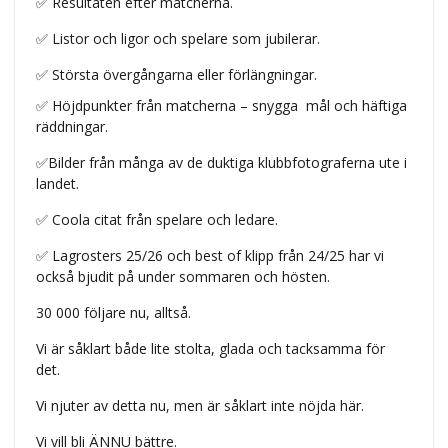
✅ Resultaten efter matcherna.
✅ Listor och ligor och spelare som jubilerar.
✅ Största övergångarna eller förlängningar.
✅ Höjdpunkter från matcherna – snygga
mål och häftiga
räddningar.
✅
Bilder från många av de duktiga klubbfotograferna ute i
landet.
✅ Coola citat från spelare och ledare.
✅ Lagrosters 25/26 och best of klipp från 24/25 har vi
också bjudit på under sommaren och hösten.
30 000 följare nu, alltså.
Vi är såklart både lite stolta, glada och tacksamma för
det.
Vi njuter av detta nu, men är såklart inte nöjda här.
Vi vill bli ÄNNU bättre.