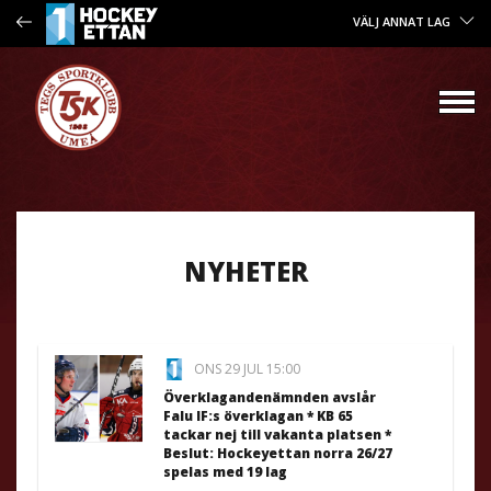
VÄLJ ANNAT LAG
NYHETER
ONS 29 JUL 15:00
Överklagandenämnden avslår
Falu IF:s överklagan * KB 65
tackar nej till vakanta platsen *
Beslut: Hockeyettan norra 26/27
spelas med 19 lag