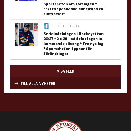
Sportchefen om förslagen *
”Extra spännande dimension till
slutspelet”
TIS 28 APR 12:00
Serieindelningen i Hockeyettan
26/27 * 2 x 20 – så delas lagen in
kommande säsong * Tre nya lag
* Sportchefen öppnar för
förändringar
VISA FLER
TILL ALLA NYHETER