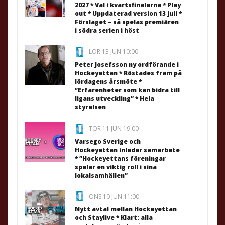
2027 * Val i kvartsfinalerna * Play
out * Uppdaterad version 13 juli *
Förslaget – så spelas premiären
i södra serien i höst
LÖR 13 JUN 10:00
Peter Josefsson ny ordförande i
Hockeyettan * Röstades fram på
lördagens årsmöte *
”Erfarenheter som kan bidra till
ligans utveckling” * Hela
styrelsen
TOR 11 JUN 19:00
Varsego Sverige och
Hockeyettan inleder samarbete
* ”Hockeyettans föreningar
spelar en viktig roll i sina
lokalsamhällen”
ONS 10 JUN 11:00
Nytt avtal mellan Hockeyettan
och Staylive * Klart: alla