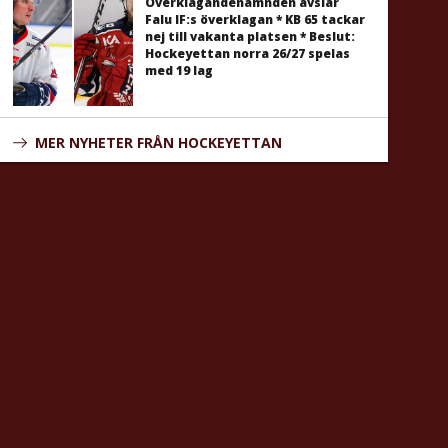
Överklagandenämnden avslår
Falu IF:s överklagan * KB 65 tackar
nej till vakanta platsen * Beslut:
Hockeyettan norra 26/27 spelas
med 19 lag
MER NYHETER FRÅN HOCKEYETTAN