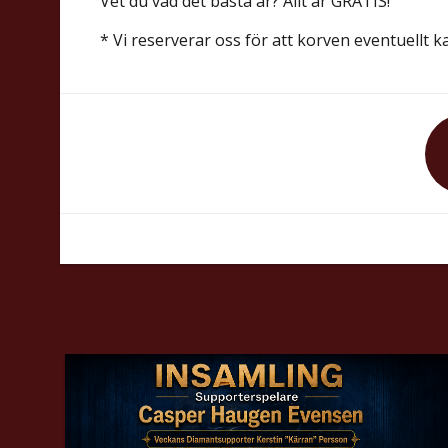
Vet du vad det bästa är? Allt är GRATIS!
* Vi reserverar oss för att korven eventuellt kan