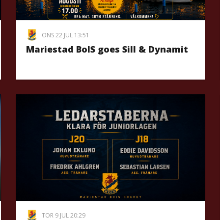
ONS 22 JUL 13:51
Mariestad BoIS goes Sill & Dynamit
TOR 9 JUL 20:29