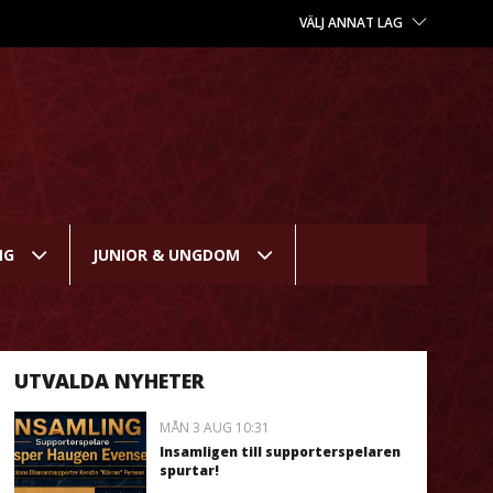
VÄLJ ANNAT LAG
NG
JUNIOR & UNGDOM
UTVALDA NYHETER
MÅN 3 AUG 10:31
Insamligen till supporterspelaren
spurtar!