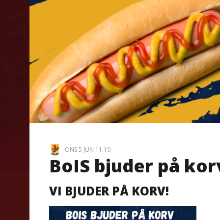
ONS 5 JUN 11:19
BoIS bjuder på kor
VI BJUDER PÅ KORV!