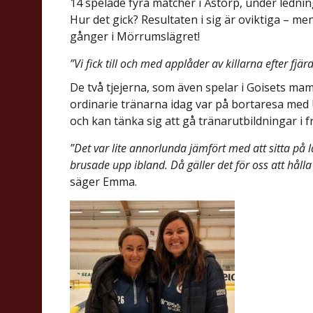
14 spelade fyra matcher i Åstorp, under ledni
Hur det gick? Resultaten i sig är oviktiga – me
gånger i Mörrumslägret!
”Vi fick till och med applåder av killarna efter fj
De två tjejerna, som även spelar i Goisets mam
ordinarie tränarna idag var på bortaresa med
och kan tänka sig att gå tränarutbildningar i f
”Det var lite annorlunda jämfört med att sitta på l
brusade upp ibland. Då gäller det för oss att håll
säger Emma.