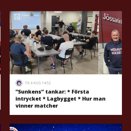
TIS 4 AUG 14:52
”Sunkens” tankar: * Första
intrycket * Lagbygget * Hur man
vinner matcher