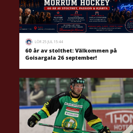
LÖR 25 JUL 15:44
60 år av stolthet: Välkommen på
Goisargala 26 september!