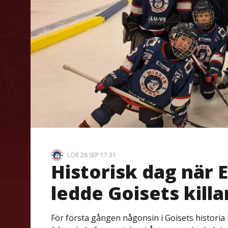
LÖR 28 SEP 17:31
Historisk dag när
ledde Goisets killa
För första gången någonsin i Goisets historia h