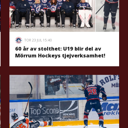
TOR 23 JUL 15:40
60 år av stolthet: U19 blir del av
Mörrum Hockeys tjejverksamhet!