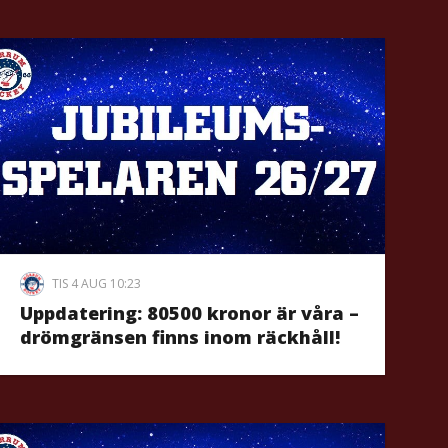
TIS 4 AUG 10:23
Uppdatering: 80500 kronor är våra –
drömgränsen finns inom räckhåll!