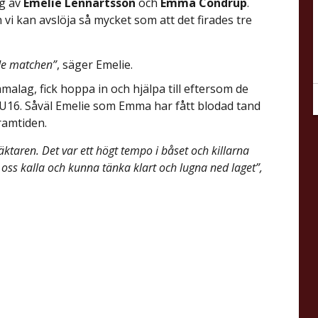
ng av
Emelie Lennartsson
och
Emma Condrup
.
n vi kan avslöja så mycket som att det firades tre
ärde matchen”
, säger Emelie.
malag, fick hoppa in och hjälpa till eftersom de
 U16. Såväl Emelie som Emma har fått blodad tand
ramtiden.
äktaren. Det var ett högt tempo i båset och killarna
a oss kalla och kunna tänka klart och lugna ned laget”,