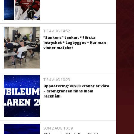
TIS 4 AUG 14:52
”Sunkens” tankar: * Första
intrycket * Lagbygget * Hur man
vinner matcher
TIS 4 AUG 10:23
Uppdatering: 80500 kronor är våra
– drömgränsen finns inom
räckhåll!
SÖN 2 AUG 10:59