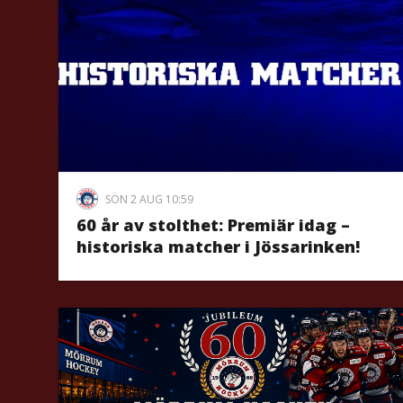
SÖN 2 AUG 10:59
60 år av stolthet: Premiär idag –
historiska matcher i Jössarinken!