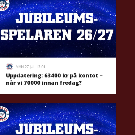
MÅN 27 JUL 13:01
Uppdatering: 63400 kr på kontot –
når vi 70000 innan fredag?