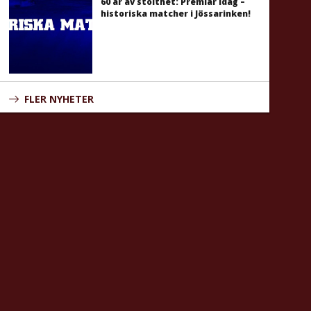
60 år av stolthet: Premiär idag –
historiska matcher i Jössarinken!
FLER NYHETER