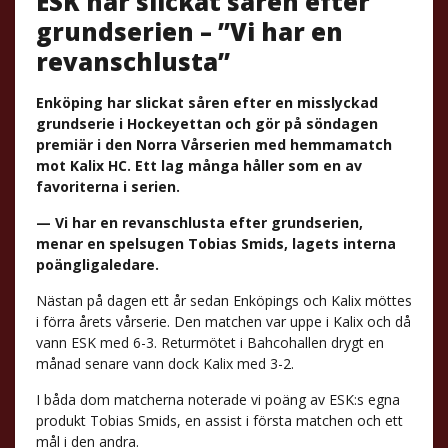
ESK har slickat såren efter
grundserien – ”Vi har en
revanschlusta”
Enköping har slickat såren efter en misslyckad
grundserie i Hockeyettan och gör på söndagen
premiär i den Norra Vårserien med hemmamatch
mot Kalix HC. Ett lag många håller som en av
favoriterna i serien.
— Vi har en revanschlusta efter grundserien,
menar en spelsugen Tobias Smids, lagets interna
poängligaledare.
Nästan på dagen ett år sedan Enköpings och Kalix möttes
i förra årets vårserie. Den matchen var uppe i Kalix och då
vann ESK med 6-3. Returmötet i Bahcohallen drygt en
månad senare vann dock Kalix med 3-2.
I båda dom matcherna noterade vi poäng av ESK:s egna
produkt Tobias Smids, en assist i första matchen och ett
mål i den andra.