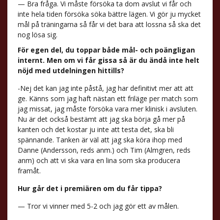
— Bra fråga. Vi måste försöka ta dom avslut vi får och
inte hela tiden försöka söka bättre lägen. Vi gör ju mycket
mål på träningarna så får vi det bara att lossna så ska det
nog lösa sig.
För egen del, du toppar både mål- och poängligan
internt. Men om vi får gissa så är du ändå inte helt
nöjd med utdelningen hittills?
-Nej det kan jag inte påstå, jag har definitivt mer att att
ge. Känns som jag haft nästan ett friläge per match som
jag missat, jag måste försöka vara mer klinisk i avsluten.
Nu är det också bestämt att jag ska börja gå mer på
kanten och det kostar ju inte att testa det, ska bli
spännande. Tanken är väl att jag ska köra ihop med
Danne (Andersson, reds anm.) och Tim (Almgren, reds
anm) och att vi ska vara en lina som ska producera
framåt.
Hur går det i premiären om du får tippa?
— Tror vi vinner med 5-2 och jag gör ett av målen.