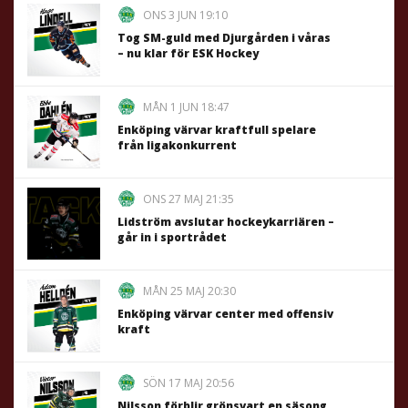
ONS 3 JUN 19:10
Tog SM-guld med Djurgården i våras
– nu klar för ESK Hockey
MÅN 1 JUN 18:47
Enköping värvar kraftfull spelare
från ligakonkurrent
ONS 27 MAJ 21:35
Lidström avslutar hockeykarriären –
går in i sportrådet
MÅN 25 MAJ 20:30
Enköping värvar center med offensiv
kraft
SÖN 17 MAJ 20:56
Nilsson förblir grönsvart en säsong