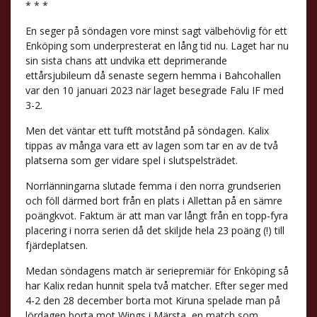
* * *
En seger på söndagen vore minst sagt välbehövlig för ett
Enköping som underpresterat en lång tid nu. Laget har nu
sin sista chans att undvika ett deprimerande
ettårsjubileum då senaste segern hemma i Bahcohallen
var den 10 januari 2023 när laget besegrade Falu IF med
3-2.
Men det väntar ett tufft motstånd på söndagen. Kalix
tippas av många vara ett av lagen som tar en av de två
platserna som ger vidare spel i slutspelsträdet.
Norrlänningarna slutade femma i den norra grundserien
och föll därmed bort från en plats i Allettan på en sämre
poängkvot. Faktum är att man var långt från en topp-fyra
placering i norra serien då det skiljde hela 23 poäng (!) till
fjärdeplatsen.
Medan söndagens match är seriepremiär för Enköping så
har Kalix redan hunnit spela två matcher. Efter seger med
4-2 den 28 december borta mot Kiruna spelade man på
lördagen borta mot Wings i Märsta, en match som