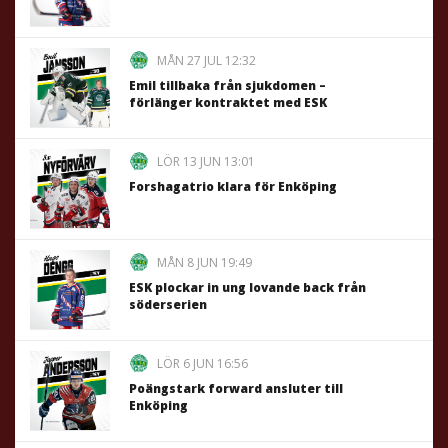
MÅN 27 JUL 12:32
Emil tillbaka från sjukdomen –
förlänger kontraktet med ESK
LÖR 13 JUN 13:01
Forshagatrio klara för Enköping
MÅN 8 JUN 19:49
ESK plockar in ung lovande back från
söderserien
LÖR 6 JUN 16:56
Poängstark forward ansluter till
Enköping