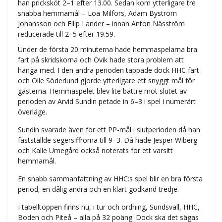
han pricksköt 2–1 efter 13.00. Sedan kom ytterligare tre
snabba hemmamål – Loa Milfors, Adam Byström
Johansson och Filip Lander – innan Anton Näsström
reducerade till 2–5 efter 19.59.
Under de första 20 minuterna hade hemmaspelarna bra
fart på skridskorna och Övik hade stora problem att
hänga med. I den andra perioden tappade dock HHC fart
och Olle Söderlund gjorde ytterligare ett snyggt mål för
gästerna. Hemmaspelet blev lite bättre mot slutet av
perioden av Arvid Sundin petade in 6–3 i spel i numerärt
överläge.
Sundin svarade även för ett PP-mål i slutperioden då han
fastställde segersiffrorna till 9–3. Då hade Jesper Wiberg
och Kalle Umegård också noterats för ett varsitt
hemmamål.
En snabb sammanfattning av HHC:s spel blir en bra första
period, en dålig andra och en klart godkänd tredje.
I tabelltoppen finns nu, i tur och ordning, Sundsvall, HHC,
Boden och Piteå – alla på 32 poäng. Dock ska det sägas