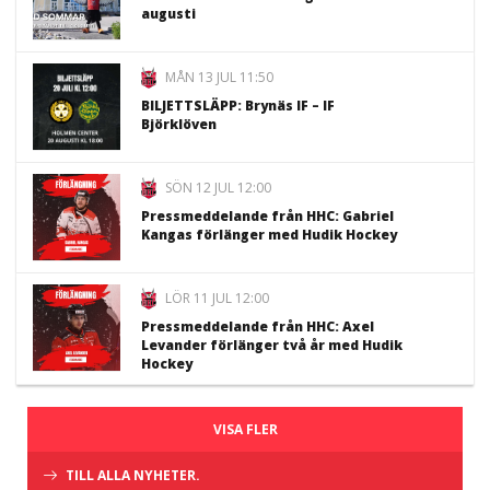
augusti
MÅN 13 JUL 11:50
BILJETTSLÄPP: Brynäs IF – IF
Björklöven
SÖN 12 JUL 12:00
Pressmeddelande från HHC: Gabriel
Kangas förlänger med Hudik Hockey
LÖR 11 JUL 12:00
Pressmeddelande från HHC: Axel
Levander förlänger två år med Hudik
Hockey
VISA FLER
TILL ALLA NYHETER.