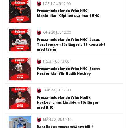
LÖR 1 AUG 12:00
Pressmeddelande från HHC:
Maximilian Kilpinen stannar i HHC
ONS 29 JUL 12:00
Pressmeddelande från HHC: Lucas
Torstensson förlänger sitt kontrakt
med tre år
FRE 24 JUL 12:00
Pressmeddelande från HHC: Scott
Hector klar för Hudik Hockey
TOR 23 JUL 12:00
Pressmeddelande från Hudik
Hockey: Linus Lindblom förlänger
med HHC
MÅN 20 JUL 14:14
Kansliet semesterstängt till 4