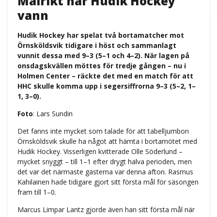
Målrikt när Hudik Hockey
vann
Hudik Hockey har spelat två bortamatcher mot
Örnsköldsvik tidigare i höst och sammanlagt
vunnit dessa med 9–3 (5–1 och 4–2). När lagen på
onsdagskvällen möttes för tredje gången – nu i
Holmen Center – räckte det med en match för att
HHC skulle komma upp i segersiffrorna 9–3 (5–2, 1–
1, 3–0).
Foto
: Lars Sundin
Det fanns inte mycket som talade för att tabelljumbon
Örnsköldsvik skulle ha något att hämta i bortamötet med
Hudik Hockey. Visserligen kvitterade Olle Söderlund –
mycket snyggt – till 1–1 efter drygt halva perioden, men
det var det närmaste gästerna var denna afton. Rasmus
Kahilainen hade tidigare gjort sitt första mål för säsongen
fram till 1–0.
Marcus Limpar Lantz gjorde även han sitt första mål när