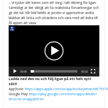
– Vi tycker det känns som ett steg i rätt riktning för ligan.
Samtidigt är det viktigt att ha realistiska förväntningar och
ge det tid. Vår bild hittills är positiv vi uppmuntrar andra
klubbar att testa och utvärdera och vara med att bidra till
få appen att växa.
Videospelare
00:00
00:32
Ladda ned den nu och följ
liga
n på ett helt nytt
sätt!
App
S
tore:
https://
app
s
.
app
le.com/se/
app
/hockeyettan/id67557
Google Play:
https://play.google.com/store/
app
s
/details?
id=se.he.cmapp&hl=en