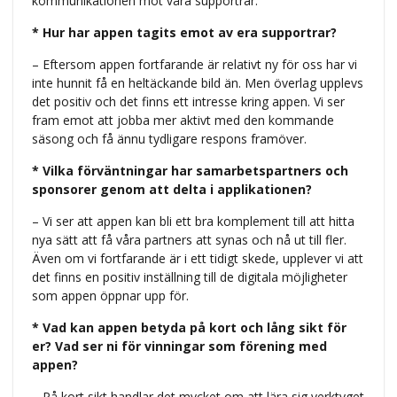
kommunikationen mot våra supportrar.
* Hur har appen tagits emot av era supportrar?
– Eftersom appen fortfarande är relativt ny för oss har vi
inte hunnit få en heltäckande bild än. Men överlag upplevs
det positiv och det finns ett intresse kring appen. Vi ser
fram emot att jobba mer aktivt med den kommande
säsong och få ännu tydligare respons framöver.
* Vilka förväntningar har samarbetspartners och
sponsorer genom att delta i applikationen?
– Vi ser att appen kan bli ett bra komplement till att hitta
nya sätt att få våra partners att synas och nå ut till fler.
Även om vi fortfarande är i ett tidigt skede, upplever vi att
det finns en positiv inställning till de digitala möjligheter
som appen öppnar upp för.
* Vad kan appen betyda på kort och lång sikt för
er? Vad ser ni för vinningar som förening med
appen?
– På kort sikt handlar det mycket om att lära sig verktyget