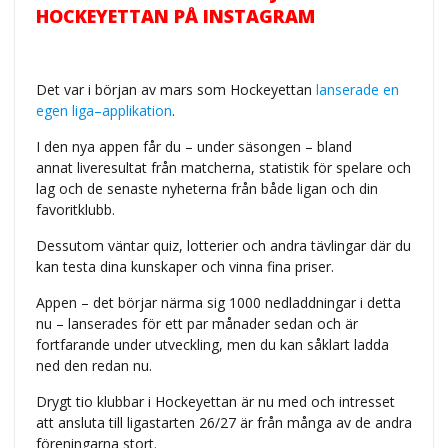
HOCKEYETTAN PÅ INSTAGRAM
Det var i början av mars som Hockeyettan
lanserade en
egen liga–applikation
.
I den nya appen får du – under säsongen – bland
annat liveresultat från matcherna, statistik för spelare och
lag och de senaste nyheterna från både ligan och din
favoritklubb.
Dessutom väntar quiz, lotterier och andra tävlingar där du
kan testa dina kunskaper och vinna fina priser.
Appen – det börjar närma sig 1000 nedladdningar i detta
nu – lanserades för ett par månader sedan och är
fortfarande under utveckling, men du kan såklart ladda
ned den redan nu.
Drygt tio klubbar i Hockeyettan är nu med och intresset
att ansluta till ligastarten 26/27 är från många av de andra
föreningarna stort.