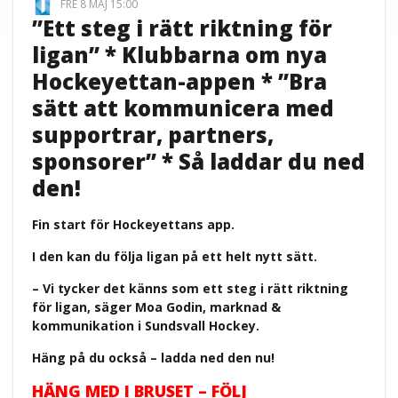
FRE 8 MAJ 15:00
”Ett steg i rätt riktning för
ligan” * Klubbarna om nya
Hockeyettan-appen * ”Bra
sätt att kommunicera med
supportrar, partners,
sponsorer” * Så laddar du ned
den!
Fin start för Hockeyettans app.
I den kan du följa ligan på ett helt nytt sätt.
– Vi tycker det känns som ett steg i rätt riktning
för ligan, säger Moa Godin, marknad &
kommunikation i Sundsvall Hockey.
Häng på du också – ladda ned den nu!
HÄNG MED I BRUSET – FÖLJ