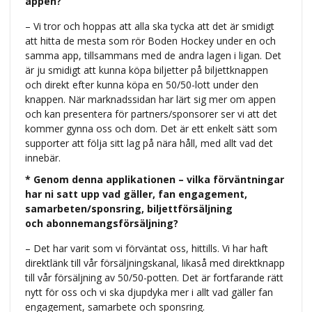
appen?
– Vi tror och hoppas att alla ska tycka att det är smidigt
att hitta de mesta som rör Boden Hockey under en och
samma app, tillsammans med de andra lagen i ligan. Det
är ju smidigt att kunna köpa biljetter på biljettknappen
och direkt efter kunna köpa en 50/50-lott under den
knappen. När marknadssidan har lärt sig mer om appen
och kan presentera för partners/sponsorer ser vi att det
kommer gynna oss och dom. Det är ett enkelt sätt som
supporter att följa sitt lag på nära håll, med allt vad det
innebär.
* Genom denna applikationen – vilka förväntningar
har ni satt upp vad gäller, fan engagement,
samarbeten/sponsring, biljettförsäljning
och abonnemangsförsäljning?
– Det har varit som vi förväntat oss, hittills. Vi har haft
direktlänk till vår försäljningskanal, likaså med direktknapp
till vår försäljning av 50/50-potten. Det är fortfarande rätt
nytt för oss och vi ska djupdyka mer i allt vad gäller fan
engagement, samarbete och sponsring.