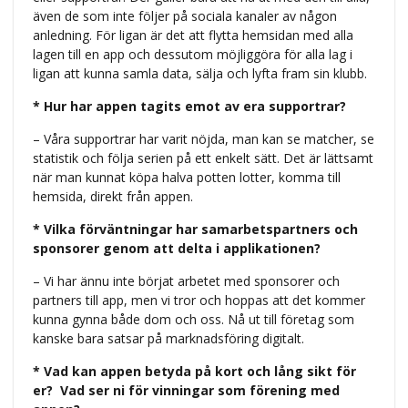
även de som inte följer på sociala kanaler av någon
anledning. För ligan är det att flytta hemsidan med alla
lagen till en app och dessutom möjliggöra för alla lag i
ligan att kunna samla data, sälja och lyfta fram sin klubb.
* Hur har appen tagits emot av era supportrar?
– Våra supportrar har varit nöjda, man kan se matcher, se
statistik och följa serien på ett enkelt sätt. Det är lättsamt
när man kunnat köpa halva potten lotter, komma till
hemsida, direkt från appen.
* Vilka förväntningar har samarbetspartners och
sponsorer genom att delta i applikationen?
– Vi har ännu inte börjat arbetet med sponsorer och
partners till app, men vi tror och hoppas att det kommer
kunna gynna både dom och oss. Nå ut till företag som
kanske bara satsar på marknadsföring digitalt.
* Vad kan appen betyda på kort och lång sikt för
er? Vad ser ni för vinningar som förening med