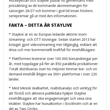
Hockeyettan och Staylive jobbar nu gemensamt med
prissättning av de kommande abonnemangen för
säsongen 26/27 och kommer i god tid innan höstens
seriepremiär gå ut med den informationen.
FAKTA – DETTA ÄR STAYLIVE
* Staylive är en av Europas ledande aktörer inom
streaming- och OTT-lösningar. Sedan starten 2013 har
bolaget gjort videostreaming mer tillgänglig, enklare att
driva och mer kommersiellt kraftfull för innehållsägare.
* Plattformen levererar över 100 000 livesändningar per
år, med toppdagar på fler än 850 parallella produktioner.
Totalt distribueras över tio miljoner timmar live- och on
demand-innehåll årligen via 300+ plattformar i över 220
länder.
* Med teknisk skalbarhet, realtidsanalys och verktyg för
att förstå och aktivera publikdata hjälper Staylive
innehållsägare att öka engagemanget och växa sina
intäkter. Staylive har huvudkontor i Stockholm och är en
del av Two Circles.