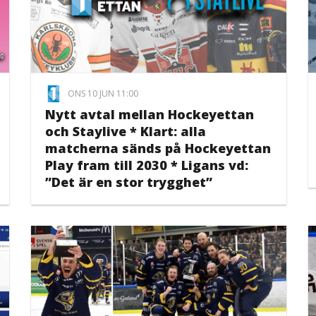
ONS 10 JUN 11:00
Nytt avtal mellan Hockeyettan
och Staylive * Klart: alla
matcherna sänds på Hockeyettan
Play fram till 2030 * Ligans vd:
”Det är en stor trygghet”