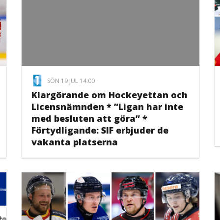
SÖN 19 JUL 14:00
Klargörande om Hockeyettan och
Licensnämnden * ”Ligan har inte
med besluten att göra” *
Förtydligande: SIF erbjuder de
vakanta platserna