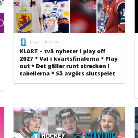
TIS 23 JUN 15:00
KLART – två nyheter i play off
2027 * Val i kvartsfinalerna * Play
out * Det gäller runt strecken i
tabellerna * Så avgörs slutspelet