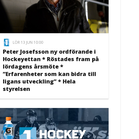
LÖR 13 JUN 10:00
Peter Josefsson ny ordförande i
Hockeyettan * Röstades fram på
lördagens årsmöte *
”Erfarenheter som kan bidra till
ligans utveckling” * Hela
styrelsen