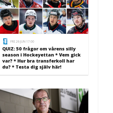
FRE 26 JUN 17:00
QUIZ: 50 frågor om vårens silly
season i Hockeyettan * Vem gick
var? * Hur bra transferkoll har
du? * Testa dig själv här!