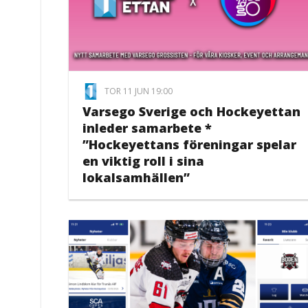
TOR 11 JUN 19:00
Varsego Sverige och Hockeyettan
inleder samarbete *
”Hockeyettans föreningar spelar
en viktig roll i sina
lokalsamhällen”