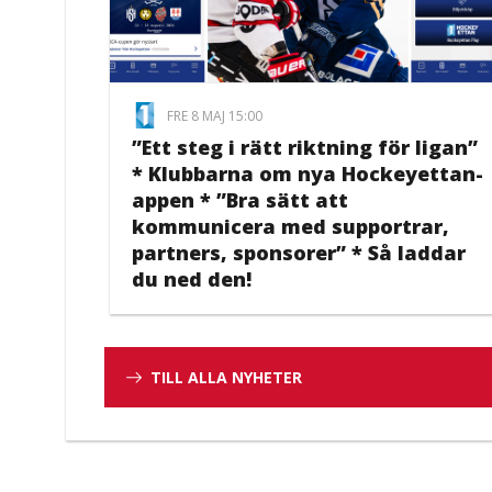
FRE 8 MAJ 15:00
”Ett steg i rätt riktning för ligan”
* Klubbarna om nya Hockeyettan-
appen * ”Bra sätt att
kommunicera med supportrar,
partners, sponsorer” * Så laddar
du ned den!
TILL ALLA NYHETER