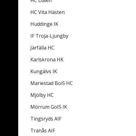
HC Dalen
HC Vita Hästen
Huddinge IK
IF Troja-Ljungby
Järfälla HC
Karlskrona HK
Kungälvs IK
Mariestad BoiS HC
Mjölby HC
Mörrum GoIS IK
Tingsryds AIF
Tranås AIF