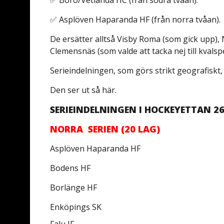
✅ Boro/Vetlanda HC (från södra tvåan).
✅ Asplöven Haparanda HF (från norra tvåan).
De ersätter alltså Visby Roma (som gick upp), 
Clemensnäs (som valde att tacka nej till kvalspe
Serieindelningen, som görs strikt geografiskt,
Den ser ut så här.
SERIEINDELNINGEN I HOCKEYETTAN 26
NORRA SERIEN (20 LAG)
Asplöven Haparanda HF
Bodens HF
Borlänge HF
Enköpings SK