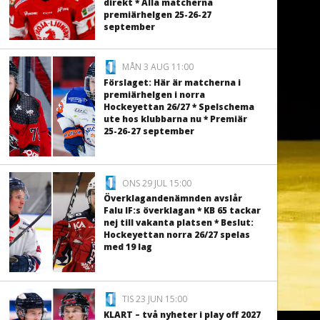
direkt * Alla matcherna
premiärhelgen 25-26-27
september
MÅN 3 AUG 11:00
Förslaget: Här är matcherna i
premiärhelgen i norra
Hockeyettan 26/27 * Spelschema
ute hos klubbarna nu * Premiär
25-26-27 september
ONS 29 JUL 15:00
Överklagandenämnden avslår
Falu IF:s överklagan * KB 65 tackar
nej till vakanta platsen * Beslut:
Hockeyettan norra 26/27 spelas
med 19 lag
TIS 23 JUN 15:00
KLART – två nyheter i play off 2027