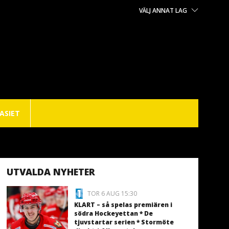
VÄLJ ANNAT LAG
ASIET
UTVALDA NYHETER
TOR 6 AUG 15:30
KLART – så spelas premiären i
södra Hockeyettan * De
tjuvstartar serien * Stormöte