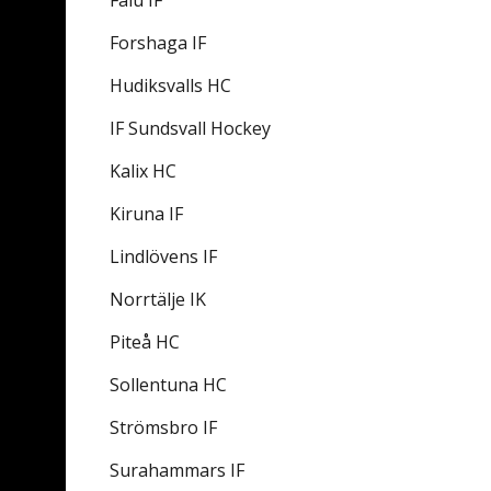
Falu IF
Forshaga IF
Hudiksvalls HC
IF Sundsvall Hockey
Kalix HC
Kiruna IF
Lindlövens IF
Norrtälje IK
Piteå HC
Sollentuna HC
Strömsbro IF
Surahammars IF