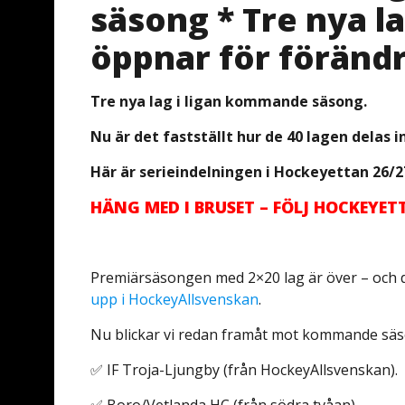
säsong * Tre nya l
öppnar för föränd
Tre nya lag i ligan kommande säsong.
Nu är det fastställt hur de 40 lagen delas in
Här är serieindelningen i Hockeyettan 26/2
HÄNG MED I BRUSET – FÖLJ HOCKEYE
Premiärsäsongen med 2×20 lag är över – och d
upp i HockeyAllsvenskan
.
Nu blickar vi redan framåt mot kommande säsong
✅ IF Troja-Ljungby (från HockeyAllsvenskan).