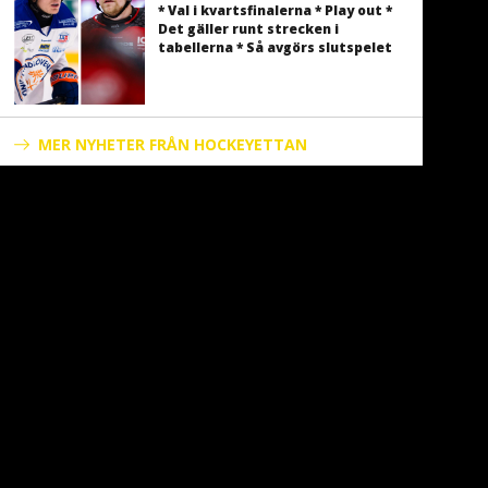
* Val i kvartsfinalerna * Play out *
Det gäller runt strecken i
tabellerna * Så avgörs slutspelet
MER NYHETER FRÅN HOCKEYETTAN