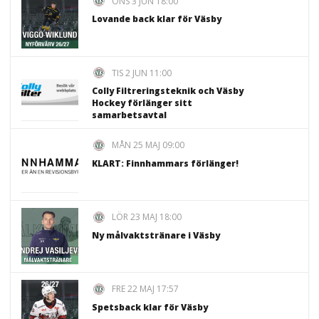
ONS 3 JUN 18:00
Lovande back klar för Väsby
TIS 2 JUN 11:00
Colly Filtreringsteknik och Väsby
Hockey förlänger sitt
samarbetsavtal
MÅN 25 MAJ 09:00
KLART: Finnhammars förlänger!
LÖR 23 MAJ 18:00
Ny målvaktstränare i Väsby
FRE 22 MAJ 17:57
Spetsback klar för Väsby