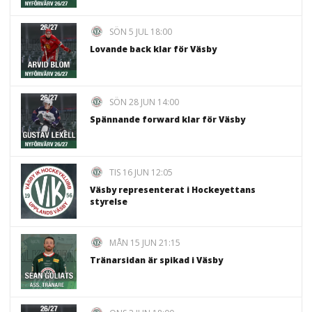
SÖN 5 JUL 18:00
Lovande back klar för Väsby
SÖN 28 JUN 14:00
Spännande forward klar för Väsby
TIS 16 JUN 12:05
Väsby representerat i Hockeyettans
styrelse
MÅN 15 JUN 21:15
Tränarsidan är spikad i Väsby