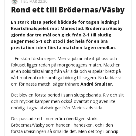
TIS 5 MAR 22:30
Rond ett till Brödernas/Väsby
En stark sista period bäddade för tagen ledning i
Kvartsfinalspelet mot Mariestad. Brödernas/Väsby
gjorde där tre mål och gick från 2-1 till slutlig
seger med 5-1 och stod i det hela för en bra
prestation i den första matchen lagen emellan.
– En skön första seger. Men vi jublar inte ihjäl oss och
fokuset ligger redan på morgondagens match. Matchen
är en solid tillställning från vår sida och vi spelar brett på
vårt material och samtliga bidrog till segern. Nu laddar vi
om för nästa match, säger tränare
André Smulter.
Det blev en första period i sann slutspelsanda. Riv och slit
och mycket kamper men också oväntat nog även lite
onödigt tagna utvisningar från Mariestads sida.
Det passade ett i numerära överlägen starkt
Brödernas/Väsby som handen i handsken, och i den
första utvisningen så smällde det. Men det tog i princip