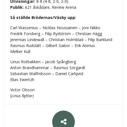
Utvisningar:
8-8 (4-8, 2-0, 2-0)
Publik:
621 åskådare, Renew Arena
Så ställde Brödernas/Väsby upp:
Carl Wassenius – Nicklas Nousiainen – Joni Nikko
Fredrik Forsberg – Filip Rydström – Christian Hägg
Jeremias Lindewall – Christian Holmblad – Filip Barklund
Rasmus Rudslätt – Gilbert Gabor – Erik Aterius
Melker Kull
Linus Rotbakken – Jacob Spångberg
Anton Brandhammar – Rasmus Sörgardt
Sebastian Walfridsson – Daniel Carlqvist
Elias Ewertzh
Victor Olsson
(
Linus Ryttar)