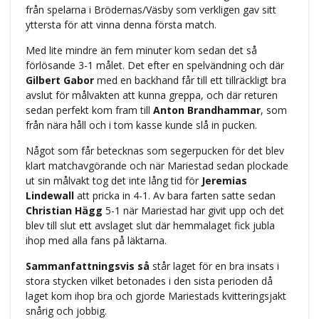
från spelarna i Brödernas/Väsby som verkligen gav sitt
yttersta för att vinna denna första match.
Med lite mindre än fem minuter kom sedan det så
förlösande 3-1 målet. Det efter en spelvändning och där
Gilbert Gabor
med en backhand får till ett tillräckligt bra
avslut för målvakten att kunna greppa, och där returen
sedan perfekt kom fram till
Anton Brandhammar
, som
från nära håll och i tom kasse kunde slå in pucken.
Något som får betecknas som segerpucken för det blev
klart matchavgörande och när Mariestad sedan plockade
ut sin målvakt tog det inte lång tid för
Jeremias
Lindewall
att pricka in 4-1. Av bara farten satte sedan
Christian Hägg
5-1 när Mariestad har givit upp och det
blev till slut ett avslaget slut där hemmalaget fick jubla
ihop med alla fans på läktarna.
Sammanfattningsvis så
står laget för en bra insats i
stora stycken vilket betonades i den sista perioden då
laget kom ihop bra och gjorde Mariestads kvitteringsjakt
snårig och jobbig.