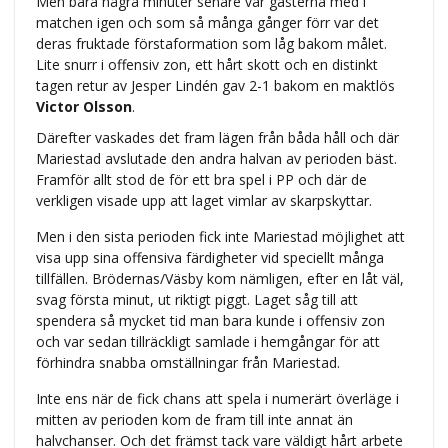
Men bara några minuter senare var gästerna med i
matchen igen och som så många gånger förr var det
deras fruktade förstaformation som låg bakom målet.
Lite snurr i offensiv zon, ett hårt skott och en distinkt
tagen retur av Jesper Lindén gav 2-1 bakom en maktlös
Victor Olsson
.
Därefter vaskades det fram lägen från båda håll och där
Mariestad avslutade den andra halvan av perioden bäst.
Framför allt stod de för ett bra spel i PP och där de
verkligen visade upp att laget vimlar av skarpskyttar.
Men i den sista perioden fick inte Mariestad möjlighet att
visa upp sina offensiva färdigheter vid speciellt många
tillfällen. Brödernas/Väsby kom nämligen, efter en låt väl,
svag första minut, ut riktigt piggt. Laget såg till att
spendera så mycket tid man bara kunde i offensiv zon
och var sedan tillräckligt samlade i hemgångar för att
förhindra snabba omställningar från Mariestad.
Inte ens när de fick chans att spela i numerärt överläge i
mitten av perioden kom de fram till inte annat än
halvchanser. Och det främst tack vare väldigt hårt arbete