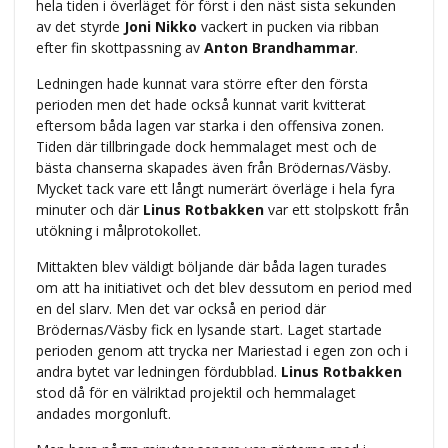
hela tiden i överläget för först i den näst sista sekunden
av det styrde
Joni Nikko
vackert in pucken via ribban
efter fin skottpassning av
Anton Brandhammar
.
Ledningen hade kunnat vara större efter den första
perioden men det hade också kunnat varit kvitterat
eftersom båda lagen var starka i den offensiva zonen.
Tiden där tillbringade dock hemmalaget mest och de
bästa chanserna skapades även från Brödernas/Väsby.
Mycket tack vare ett långt numerärt överläge i hela fyra
minuter och där
Linus Rotbakken
var ett stolpskott från
utökning i målprotokollet.
Mittakten blev väldigt böljande där båda lagen turades
om att ha initiativet och det blev dessutom en period med
en del slarv. Men det var också en period där
Brödernas/Väsby fick en lysande start. Laget startade
perioden genom att trycka ner Mariestad i egen zon och i
andra bytet var ledningen fördubblad.
Linus Rotbakken
stod då för en välriktad projektil och hemmalaget
andades morgonluft.