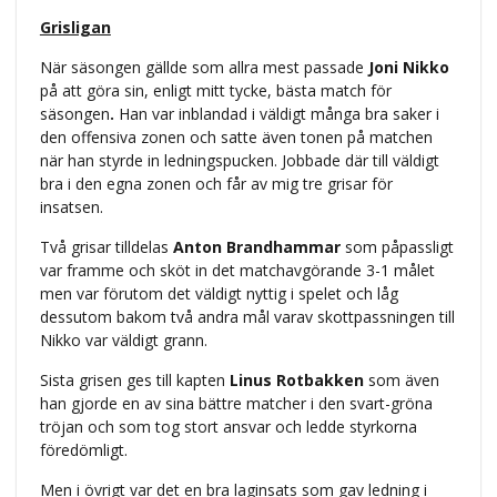
Grisligan
När säsongen gällde som allra mest passade
Joni Nikko
på att göra sin, enligt mitt tycke, bästa match för
säsongen
.
Han var inblandad i väldigt många bra saker i
den offensiva zonen och satte även tonen på matchen
när han styrde in ledningspucken. Jobbade där till väldigt
bra i den egna zonen och får av mig tre grisar för
insatsen.
Två grisar tilldelas
Anton Brandhammar
som påpassligt
var framme och sköt in det matchavgörande 3-1 målet
men var förutom det väldigt nyttig i spelet och låg
dessutom bakom två andra mål varav skottpassningen till
Nikko var väldigt grann.
Sista grisen ges till kapten
Linus Rotbakken
som även
han gjorde en av sina bättre matcher i den svart-gröna
tröjan och som tog stort ansvar och ledde styrkorna
föredömligt.
Men i övrigt var det en bra laginsats som gav ledning i