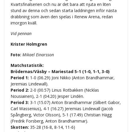
Kvartsfinalserien och nu är det bara att njuta en liten
stund av denna och sedan starta laddningen inför nästa
drabbning som även den spelas i Renew Arena, redan
imorgon kväll.
Vid pennan
Krister Holmgren
Foto:
Mikael Einarsson
Matchstatistik:
Brödernas/Väsby – Mariestad 5-1 (1-0, 1-1, 3-0)
Period 1:
1-0 (06.29) Joni Nikko (Anton Brandhammar,
Jeremias Lindewall).
Period 2:
2-0 (00.57) Linus Rotbakken (Nicklas
Nousiainen), 2-1 (04.20) Jesper Lindén.
Period 3:
3-1 (15.07) Anton Brandhammar (Gilbert Gabor,
Carl Wassenius), 4-1 (16.27) Jeremias Lindewall (Jacob
Spångberg, Victor Olsson), 5-1 (17.49) Christian Hägg
(Fredrik Forsberg, Anton Brandhammar).
Skotten:
35-28 (16-8, 8-14, 11-6)