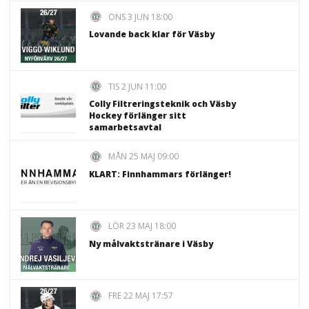
ONS 3 JUN 18:00
Lovande back klar för Väsby
TIS 2 JUN 11:00
Colly Filtreringsteknik och Väsby
Hockey förlänger sitt
samarbetsavtal
MÅN 25 MAJ 09:00
KLART: Finnhammars förlänger!
LÖR 23 MAJ 18:00
Ny målvaktstränare i Väsby
FRE 22 MAJ 17:57