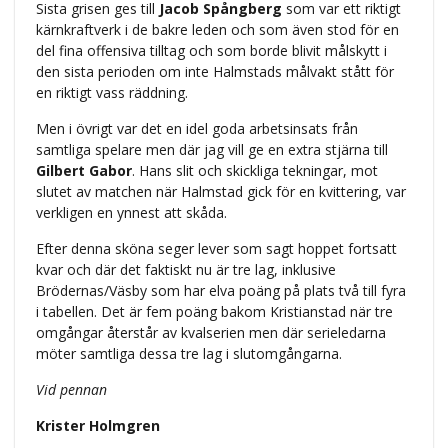
Sista grisen ges till
Jacob Spångberg
som var ett riktigt
kärnkraftverk i de bakre leden och som även stod för en
del fina offensiva tilltag och som borde blivit målskytt i
den sista perioden om inte Halmstads målvakt stått för
en riktigt vass räddning.
Men i övrigt var det en idel goda arbetsinsats från
samtliga spelare men där jag vill ge en extra stjärna till
Gilbert Gabor
. Hans slit och skickliga tekningar, mot
slutet av matchen när Halmstad gick för en kvittering, var
verkligen en ynnest att skåda.
Efter denna sköna seger lever som sagt hoppet fortsatt
kvar och där det faktiskt nu är tre lag, inklusive
Brödernas/Väsby som har elva poäng på plats två till fyra
i tabellen. Det är fem poäng bakom Kristianstad när tre
omgångar återstår av kvalserien men där serieledarna
möter samtliga dessa tre lag i slutomgångarna.
Vid pennan
Krister Holmgren