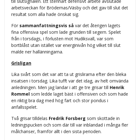
till slutsignalen. Ett stenhårt defensivt arbete avslutade
arbetsveckan för Brödernas/Väsby och det gav till slut det
resultat som alla hade önskat sig.
För
sammanfattningsvis så
var det återigen lagets
fina offensiva spel som lade grunden till segern. Spelet
från i torsdags, i förlusten mot Hudiksvall, var som
bortblåst utan istället var energinivån hög vilket till slut
malde ner hallänningarna.
Grisligan
Lika svårt som det var att ta ut grislirarna efter den bleka
insatsen i torsdag. Lika tufft var det idag, av helt omvända
anledningen. Men jag landar i att ge tre grisar till
Henrik
Rommel
som ledde laget bäst i offensiven och som hade
en riktig bra dag med hög fart och stor pondus i
anfallsspelet.
Två grisar tilldelas
Fredrik Forsberg
som skottade in
ledningspucken och som där till var inblandad i många fler
målchanser, framför allt i den sista perioden.