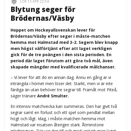
LÖR 13 APR 22:54
Blytung seger för
Brödernas/Väsby
Hoppet om Hockeyallsvenskan lever för
Brödernas/Väsby efter seger i måste-matchen
hemma mot Halmstad med 3-2. Segern blev knapp
men högst välförtjänt efter att laget verkligen
gick för de tre poängen i den sista perioden. En
period där laget förutom att göra två mål, även
skapade mängder med kvalificerade målchanser.
– Vi lever för att dö en annan dag. Ännu en gång är vi
inträngda i hörnet men löser det. Starkt, men vi är inte
färdiga än utan behöver tre segrar till. Framåt mot Piteå,
säger tränare
André Smulter.
En intensiv matchvecka kan summeras. Den har givit två
segrar samt en förlust och ett spel som pendlat mellan
högt och lågt. Idag, i måste-matchen hemma mot
Halmstad var insatsen återigen stark. Åtminstone
inledningsvis. Där var den till och med urstark men laget