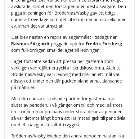
avslutade istället den första perioden desto svagare. Den
pigga inledningen för Brödernas/Väsby gav ett tidigt
numerärt överläge som det inte tog mer än nio sekunder
av, innan det var utnyttjat.
Det blev nästan en repris av segermålet i tisdags när
Rasmus Sörgardt
peggade upp för
Fredrik Forsberg
som fullkomligen smällde laget till ledningen.
Laget fortsatte sedan att pressa ner gästerna som
verkligen var rejält nertryckta i skridskosulorna. Att inte
Brödernas/Väsby var i ledning med mer än ett mål var
nästan ett under och där pucken bland annat dansande
på mållinjen.
Men lika dansant studsade pucken för gästerna mot
slutet av perioden. Två gånger om till och med, så trots
en stor hemmadominans under stora delar av perioden
så var det inte långt borta att Halmstad gick till periodvila
med ett oavgjort resultat i ryggen.
Brödernas/Väsby inledde den andra perioden nästan lika