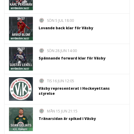
SÖN 5 JUL 18:00
Lovande back klar för Väsby
SÖN 28 JUN 14:00
Spännande forward klar för Väsby
TIS 16 JUN 12:05
Väsby representerat i Hockeyettans
styrelse
MÅN 15 JUN 21:15
Tränarsidan är spikad i Väsby