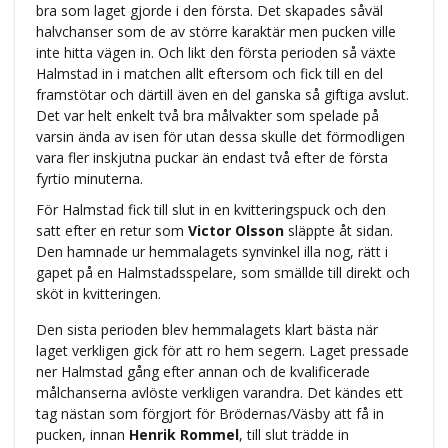
bra som laget gjorde i den första. Det skapades såväl
halvchanser som de av större karaktär men pucken ville
inte hitta vägen in. Och likt den första perioden så växte
Halmstad in i matchen allt eftersom och fick till en del
framstötar och därtill även en del ganska så giftiga avslut.
Det var helt enkelt två bra målvakter som spelade på
varsin ända av isen för utan dessa skulle det förmodligen
vara fler inskjutna puckar än endast två efter de första
fyrtio minuterna.
För Halmstad fick till slut in en kvitteringspuck och den
satt efter en retur som
Victor Olsson
släppte åt sidan.
Den hamnade ur hemmalagets synvinkel illa nog, rätt i
gapet på en Halmstadsspelare, som smällde till direkt och
sköt in kvitteringen.
Den sista perioden blev hemmalagets klart bästa när
laget verkligen gick för att ro hem segern. Laget pressade
ner Halmstad gång efter annan och de kvalificerade
målchanserna avlöste verkligen varandra. Det kändes ett
tag nästan som förgjort för Brödernas/Väsby att få in
pucken, innan
Henrik Rommel
, till slut trädde in