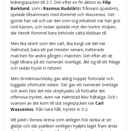
ledningspucken till 2-1. Det efter en fin aktion av
Filip
Barklund
, som i
Rasmus Rudslätt
s frånvaro (
sjukdom
),
spelade tillsammans med Rommel och Wassenius. Det
gjorde han väl och var den som tog initiativet när han gick
runt kassen, och sedan spelade mot den bortre stolpen,
där Henrik Rommel bara behövde sätta klubban till.
Men lika skönt som den satt, lika tungt var det när
Halmstad, bara ett par minuter senare, kvitterade
matchen för andra gången i matchen. Det efter att de
tagit tillvara på ett numerärt överläge, åkt sig till ett friläge
och sedan tryckt in returen.
Men Brödernas/Väsby gav aldrig hoppet förlorade och
tuggade oförtrutet vidare. Det gav ett numerärt överläge
och även fast det inte utnyttjades så fortsatte det
offensiva trycket, även när Halmstad blev fulltaliga. Och i
svansen av det kom till slut segerpucken när
Carl
Wassenius
, från nära håll, tryckte in 3-2.
Vilt jubel i Renew Arena som äntligen fick skrika ut sin
glädje och där publiken verkligen hjälpte laget fram ända