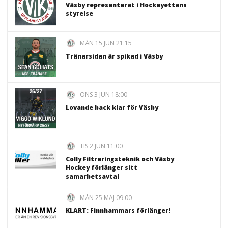
Väsby representerat i Hockeyettans
styrelse
MÅN 15 JUN 21:15
Tränarsidan är spikad i Väsby
ONS 3 JUN 18:00
Lovande back klar för Väsby
TIS 2 JUN 11:00
Colly Filtreringsteknik och Väsby
Hockey förlänger sitt
samarbetsavtal
MÅN 25 MAJ 09:00
KLART: Finnhammars förlänger!