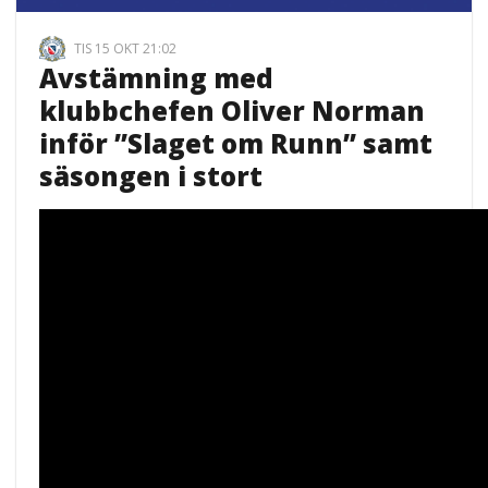
TIS 15 OKT 21:02
Avstämning med
klubbchefen Oliver Norman
inför ”Slaget om Runn” samt
säsongen i stort