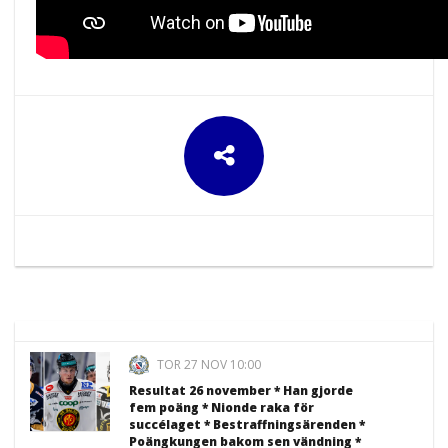
TOR 27 NOV 10:00
Resultat 26 november * Han gjorde
fem poäng * Nionde raka för
succélaget * Bestraffningsärenden *
Poängkungen bakom sen vändning *