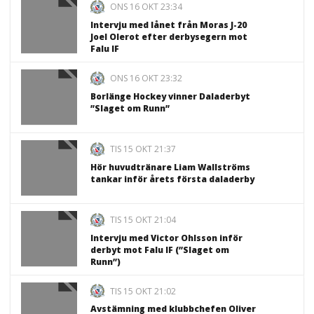
ONS 16 OKT 23:34
Intervju med lånet från Moras J-20
Joel Olerot efter derbysegern mot
Falu IF
ONS 16 OKT 23:32
Borlänge Hockey vinner Daladerbyt
”Slaget om Runn”
TIS 15 OKT 21:37
Hör huvudtränare Liam Wallströms
tankar inför årets första daladerby
TIS 15 OKT 21:04
Intervju med Victor Ohlsson inför
derbyt mot Falu IF (”Slaget om
Runn”)
TIS 15 OKT 21:02
Avstämning med klubbchefen Oliver