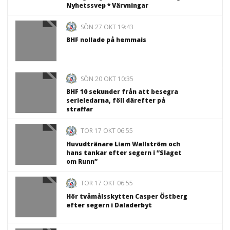
Nyhetssvep * Värvningar
SÖN 27 OKT 19:43
BHF nollade på hemmais
SÖN 20 OKT 10:35
BHF 10 sekunder från att besegra
serieledarna, föll därefter på
straffar
TOR 17 OKT 06:55
Huvudtränare Liam Wallström och
hans tankar efter segern i ”Slaget
om Runn”
TOR 17 OKT 06:55
Hör tvåmålsskytten Casper Östberg
efter segern i Daladerbyt