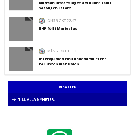
Norman inför ”Slaget om Runn” samt
säsongen i stort
ONS 9 OKT 22:47
BHF föll i Mariestad
MÅN 7 OKT 15:31
Intervju med Emil Ranehamn efter
förlusten mot Dalen
VISA FLER
TILL ALLA NYHETER.