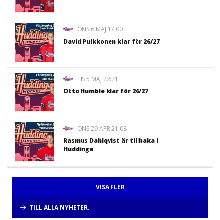
ONS 6 MAJ 17:00
David Puikkonen klar för 26/27
TIS 5 MAJ 22:21
Otto Humble klar för 26/27
ONS 29 APR 21:08
Rasmus Dahlqvist är tillbaka i
Huddinge
VISA FLER
TILL ALLA NYHETER.