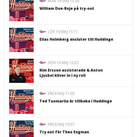
MÅN 18 MAJ 15:26
William Due-Boje på try-out
LÖR 16 MAJ 11:11
Elias Holmberg ansluter till Huddinge
SÖN 10 MAJ 12:23
Kim Ersson assisterade & Anton
Ljusbol kliver in i ny roll
FRE 8 MAJ 11:02
Ted Tuomarila är tillbaka i Huddinge
FRE 8 MAJ 10:57
Try out för Theo Engman