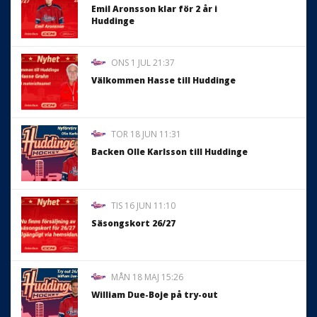
Emil Aronsson klar för 2 år i
Huddinge
ONS 1 JUL 21:37
Välkommen Hasse till Huddinge
TOR 18 JUN 11:31
Backen Olle Karlsson till Huddinge
TIS 16 JUN 11:10
Säsongskort 26/27
MÅN 18 MAJ 15:26
William Due-Boje på try-out