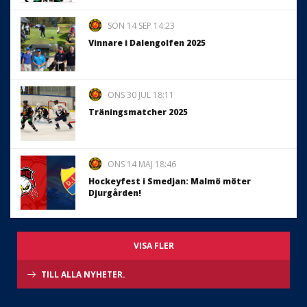
SÖN 14 SEP 14:23
Vinnare i Dalengolfen 2025
ONS 30 JUL 18:11
Träningsmatcher 2025
ONS 14 MAJ 18:46
Hockeyfest i Smedjan: Malmö möter
Djurgården!
VISA FLER
TILL ALLA NYHETER.