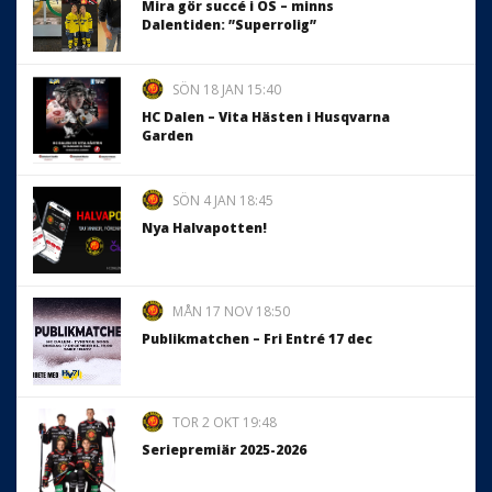
Mira gör succé i OS – minns
Dalentiden: ”Superrolig”
SÖN 18 JAN 15:40
HC Dalen – Vita Hästen i Husqvarna
Garden
SÖN 4 JAN 18:45
Nya Halvapotten!
MÅN 17 NOV 18:50
Publikmatchen – Fri Entré 17 dec
TOR 2 OKT 19:48
Seriepremiär 2025-2026