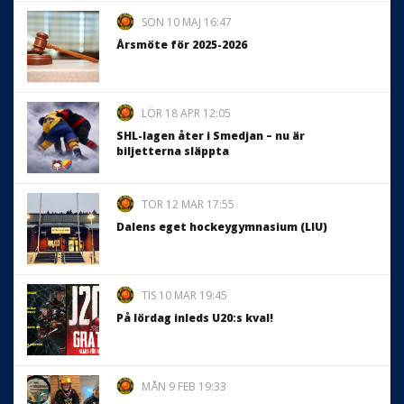
SÖN 10 MAJ 16:47
Årsmöte för 2025-2026
LÖR 18 APR 12:05
SHL-lagen åter i Smedjan – nu är
biljetterna släppta
TOR 12 MAR 17:55
Dalens eget hockeygymnasium (LIU)
TIS 10 MAR 19:45
På lördag inleds U20:s kval!
MÅN 9 FEB 19:33