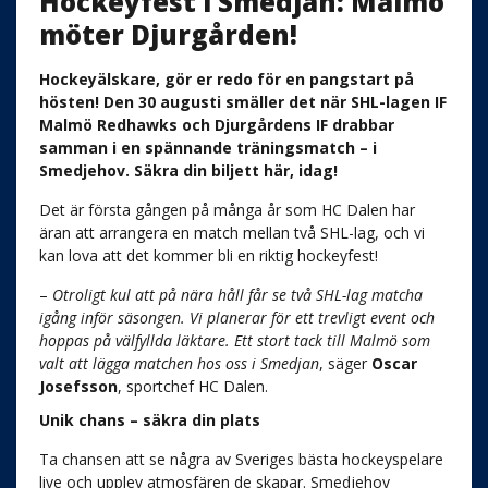
Hockeyfest i Smedjan: Malmö
möter Djurgården!
Hockeyälskare, gör er redo för en pangstart på
hösten! Den 30 augusti smäller det när SHL-lagen IF
Malmö Redhawks och Djurgårdens IF drabbar
samman i en spännande träningsmatch – i
Smedjehov. Säkra din biljett här, idag!
Det är första gången på många år som HC Dalen har
äran att arrangera en match mellan två SHL-lag, och vi
kan lova att det kommer bli en riktig hockeyfest!
–
Otroligt kul att på nära håll får se två SHL-lag matcha
igång inför säsongen. Vi planerar för ett trevligt event och
hoppas på välfyllda läktare. Ett stort tack till Malmö som
valt att lägga matchen hos oss i Smedjan
, säger
Oscar
Josefsson
, sportchef HC Dalen.
Unik chans – säkra din plats
Ta chansen att se några av Sveriges bästa hockeyspelare
live och upplev atmosfären de skapar. Smedjehov