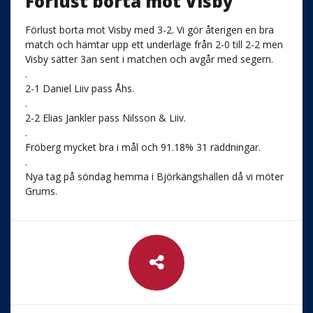
Förlust borta mot Visby
Förlust borta mot Visby med 3-2. Vi gör återigen en bra
match och hämtar upp ett underläge från 2-0 till 2-2 men
Visby sätter 3an sent i matchen och avgår med segern.
.
2-1 Daniel Liiv pass Åhs.
.
2-2 Elias Jankler pass Nilsson & Liiv.
.
Fröberg mycket bra i mål och 91.18% 31 räddningar.
.
Nya tag på söndag hemma i Björkängshallen då vi möter
Grums.