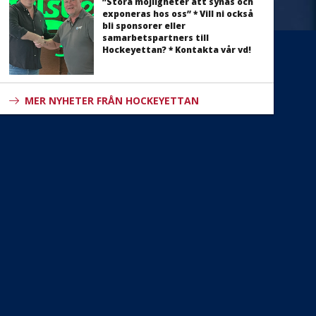
”Stora möjligheter att synas och
exponeras hos oss” * Vill ni också
bli sponsorer eller
samarbetspartners till
Hockeyettan? * Kontakta vår vd!
MER NYHETER FRÅN HOCKEYETTAN