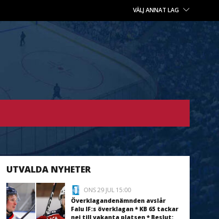
VÄLJ ANNAT LAG
UTVALDA NYHETER
ONS 29 JUL 15:00
Överklagandenämnden avslår
Falu IF:s överklagan * KB 65 tackar
nej till vakanta platsen * Beslut: