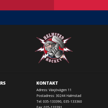
RS
KONTAKT
Adress: Växjövägen 11
Postadress: 30244 Halmstad
Tel: 035-133390, 035-133360
Fax: 035-133391