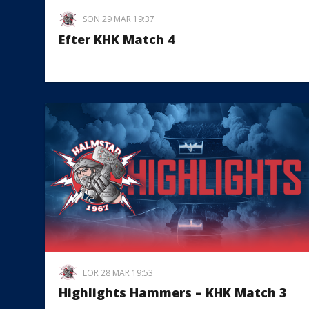
SÖN 29 MAR 19:37
Efter KHK Match 4
LÖR 28 MAR 19:53
Highlights Hammers – KHK Match 3