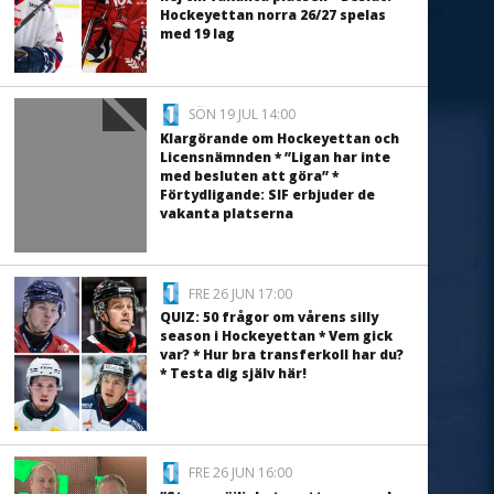
Hockeyettan norra 26/27 spelas
med 19 lag
SÖN 19 JUL 14:00
Klargörande om Hockeyettan och
Licensnämnden * ”Ligan har inte
med besluten att göra” *
Förtydligande: SIF erbjuder de
vakanta platserna
FRE 26 JUN 17:00
QUIZ: 50 frågor om vårens silly
season i Hockeyettan * Vem gick
var? * Hur bra transferkoll har du?
* Testa dig själv här!
FRE 26 JUN 16:00