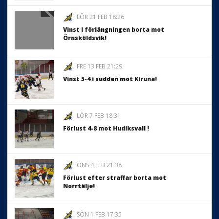
LÖR 21 FEB 18:26
Vinst i förlängningen borta mot
Örnsköldsvik!
FRE 13 FEB 21:29
Vinst 5-4 i sudden mot Kiruna!
LÖR 7 FEB 18:31
Förlust 4-8 mot Hudiksvall !
ONS 4 FEB 21:38
Förlust efter straffar borta mot
Norrtälje!
SÖN 1 FEB 17:35