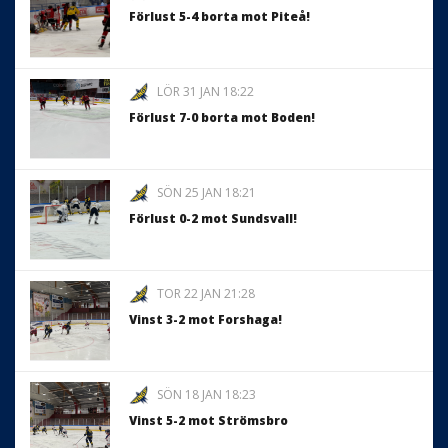
Förlust 5-4 borta mot Piteå!
LÖR 31 JAN 18:22
Förlust 7-0 borta mot Boden!
SÖN 25 JAN 18:21
Förlust 0-2 mot Sundsvall!
TOR 22 JAN 21:28
Vinst 3-2 mot Forshaga!
SÖN 18 JAN 18:23
Vinst 5-2 mot Strömsbro