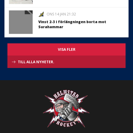
ONS 14 JAN 21:32
Vinst 2-3 i förlängningen borta mot
Surahammar
VISA FLER
TILL ALLA NYHETER.