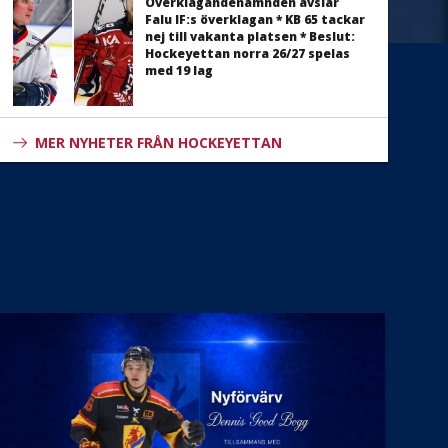
Överklagandenämnden avslår
Falu IF:s överklagan * KB 65 tackar
nej till vakanta platsen * Beslut:
Hockeyettan norra 26/27 spelas
med 19 lag
MER NYHETER FRÅN HOCKEYETTAN