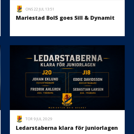
ONS 22 JUL 13:51
Mariestad BoIS goes Sill & Dynamit
TOR 9 JUL 20:29
Ledarstaberna klara för juniorlagen