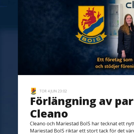
TOR 4 JUN 23:02
Förlängning av pa
Cleano
Cleano och Mariestad BoIS har tecknat ett nyt
Mariestad BoIS riktar ett stort tack för det vä