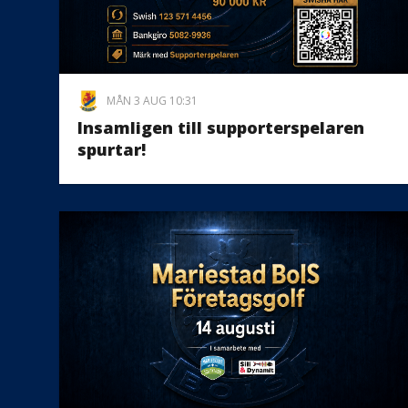
MÅN 3 AUG 10:31
Insamligen till supporterspelaren
spurtar!