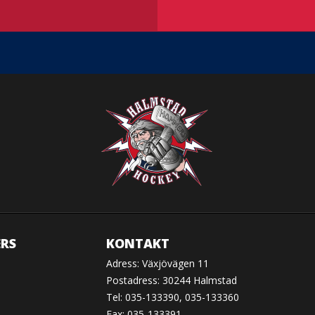
RS
KONTAKT
Adress: Växjövägen 11
Postadress: 30244 Halmstad
Tel: 035-133390, 035-133360
Fax: 035-133391