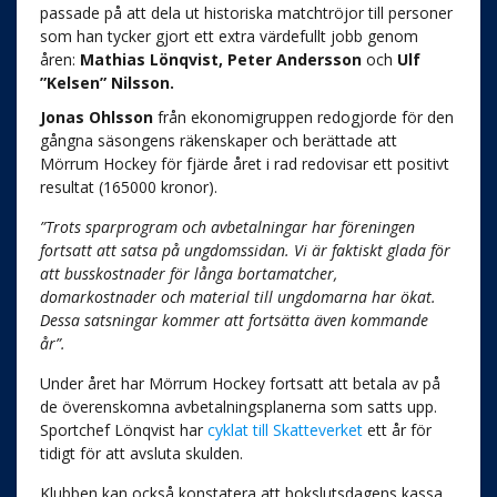
passade på att dela ut historiska matchtröjor till personer
som han tycker gjort ett extra värdefullt jobb genom
åren:
Mathias Lönqvist, Peter Andersson
och
Ulf
”Kelsen” Nilsson.
Jonas Ohlsson
från ekonomigruppen redogjorde för den
gångna säsongens räkenskaper och berättade att
Mörrum Hockey för fjärde året i rad redovisar ett positivt
resultat (165000 kronor).
”Trots sparprogram och avbetalningar har föreningen
fortsatt att satsa på ungdomssidan. Vi är faktiskt glada för
att busskostnader för långa bortamatcher,
domarkostnader och material till ungdomarna har ökat.
Dessa satsningar kommer att fortsätta även kommande
år”.
Under året har Mörrum Hockey fortsatt att betala av på
de överenskomna avbetalningsplanerna som satts upp.
Sportchef Lönqvist har
cyklat till Skatteverket
ett år för
tidigt för att avsluta skulden.
Klubben kan också konstatera att bokslutsdagens kassa