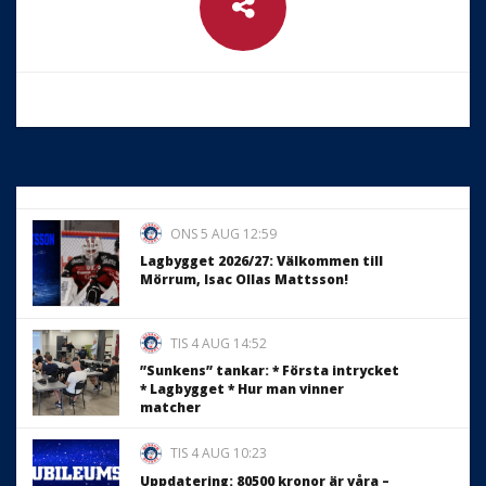
ONS 5 AUG 12:59
Lagbygget 2026/27: Välkommen till
Mörrum, Isac Ollas Mattsson!
TIS 4 AUG 14:52
”Sunkens” tankar: * Första intrycket
* Lagbygget * Hur man vinner
matcher
TIS 4 AUG 10:23
Uppdatering: 80500 kronor är våra –