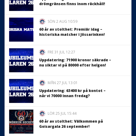
drömgränsen finns inom räckhåll!
SÖN 2 AUG 10:59
60 år av stolthet: Premiär idag –
historiska matcher i Jössarinken!
FRE 31 JUL 12:27
Uppdatering: 71900 kronor säkrade –
nu siktar vi på 80000 efter helgen!
MÅN 27 JUL 13:01
Uppdatering: 63400 kr på kontot –
når vi 70000 innan fredag?
LÖR 25 JUL 15:44
60 år av stolthet: Välkommen på
Goisargala 26 september!