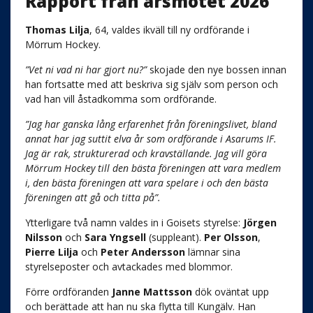
Rapport från årsmötet 2026
Thomas Lilja
, 64, valdes ikväll till ny ordförande i
Mörrum Hockey.
”Vet ni vad ni har gjort nu?”
skojade den nye bossen innan
han fortsatte med att beskriva sig själv som person och
vad han vill åstadkomma som ordförande.
”Jag har ganska lång erfarenhet från föreningslivet, bland
annat har jag suttit elva år som ordförande i Asarums IF.
Jag är rak, strukturerad och kravställande. Jag vill göra
Mörrum Hockey till den bästa föreningen att vara medlem
i, den bästa föreningen att vara spelare i och den bästa
föreningen att gå och titta på”.
Ytterligare två namn valdes in i Goisets styrelse:
Jörgen
Nilsson
och
Sara Yngsell
(suppleant).
Per Olsson
,
Pierre Lilja
och
Peter Andersson
lämnar sina
styrelseposter och avtackades med blommor.
Förre ordföranden
Janne Mattsson
dök oväntat upp
och berättade att han nu ska flytta till Kungälv. Han