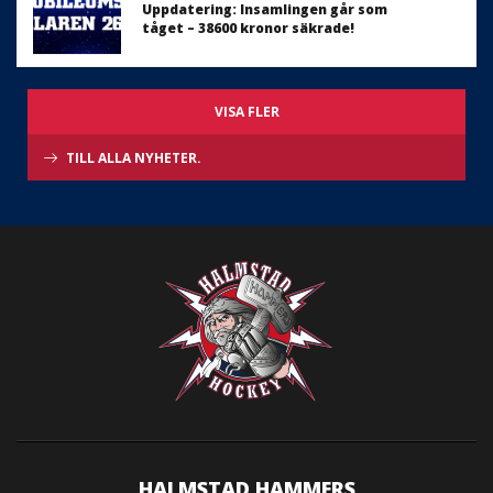
Uppdatering: Insamlingen går som
tåget – 38600 kronor säkrade!
VISA FLER
TILL ALLA NYHETER.
HALMSTAD HAMMERS