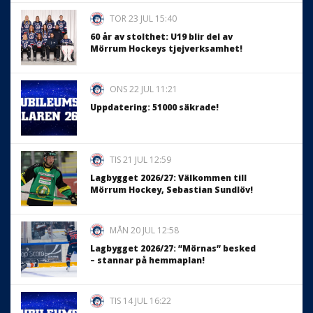
TOR 23 JUL 15:40
60 år av stolthet: U19 blir del av
Mörrum Hockeys tjejverksamhet!
ONS 22 JUL 11:21
Uppdatering: 51000 säkrade!
TIS 21 JUL 12:59
Lagbygget 2026/27: Välkommen till
Mörrum Hockey, Sebastian Sundlöv!
MÅN 20 JUL 12:58
Lagbygget 2026/27: ”Mörnas” besked
– stannar på hemmaplan!
TIS 14 JUL 16:22