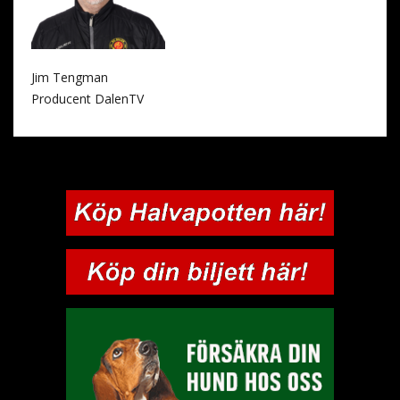
Jim Tengman
Producent DalenTV