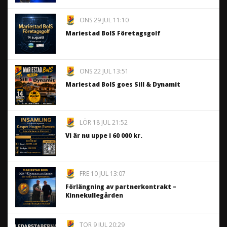
ONS 29 JUL 11:10
Mariestad BoIS Företagsgolf
ONS 22 JUL 13:51
Mariestad BoIS goes Sill & Dynamit
LÖR 18 JUL 21:52
Vi är nu uppe i 60 000 kr.
FRE 10 JUL 13:07
Förlängning av partnerkontrakt –
Kinnekullegården
TOR 9 JUL 20:29