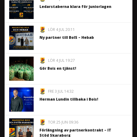
Ledarstaberna klara för juniorlagen
LÖR 4 JUL 20:11
Ny partner till BoIS – Hebab
LÖR 4 JUL 19:27
Gör Bois en tjänst!
FRE 3 JUL 14:32
Herman Lundin tillbaka i Bois!
TOR 25 JUN 09:36
Förlängning av partnerkontrakt – IT
Stöd Skaraborg