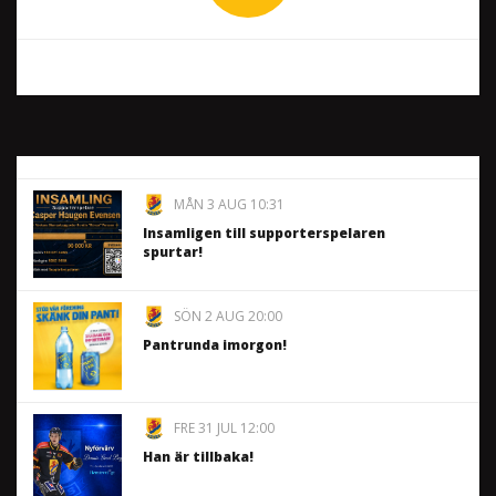
MÅN 3 AUG 10:31
Insamligen till supporterspelaren
spurtar!
SÖN 2 AUG 20:00
Pantrunda imorgon!
FRE 31 JUL 12:00
Han är tillbaka!