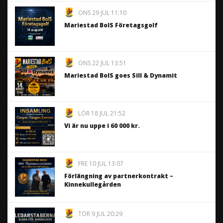
ONS 29 JUL 11:10
Mariestad BoIS Företagsgolf
ONS 22 JUL 13:51
Mariestad BoIS goes Sill & Dynamit
LÖR 18 JUL 21:52
Vi är nu uppe i 60 000 kr.
FRE 10 JUL 13:07
Förlängning av partnerkontrakt –
Kinnekullegården
TOR 9 JUL 20:29