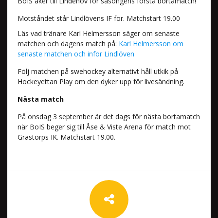
BoIS åker till Lindehov för säsongens första bortamatch!
Motståndet står Lindlövens IF för. Matchstart 19.00
Läs vad tränare Karl Helmersson säger om senaste
matchen och dagens match på:
Karl Helmersson om
senaste matchen och inför Lindlöven
Följ matchen på swehockey alternativt håll utkik på
Hockeyettan Play om den dyker upp för livesändning.
Nästa match
På onsdag 3 september är det dags för nästa bortamatch
när BoIS beger sig till Åse & Viste Arena för match mot
Grästorps IK. Matchstart 19.00.