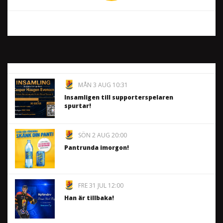
MÅN 3 AUG 10:31
Insamligen till supporterspelaren
spurtar!
SÖN 2 AUG 20:00
Pantrunda imorgon!
FRE 31 JUL 12:00
Han är tillbaka!