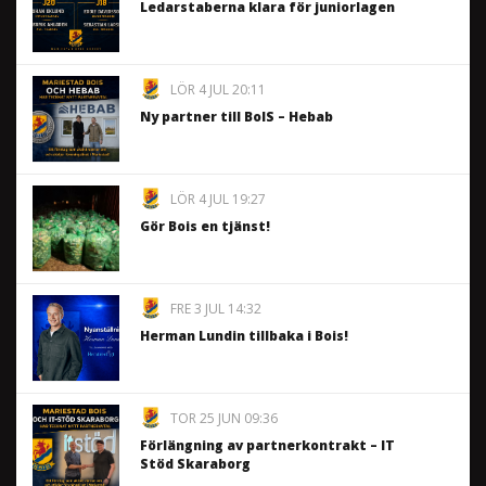
Ledarstaberna klara för juniorlagen
LÖR 4 JUL 20:11
Ny partner till BoIS – Hebab
LÖR 4 JUL 19:27
Gör Bois en tjänst!
FRE 3 JUL 14:32
Herman Lundin tillbaka i Bois!
TOR 25 JUN 09:36
Förlängning av partnerkontrakt – IT
Stöd Skaraborg