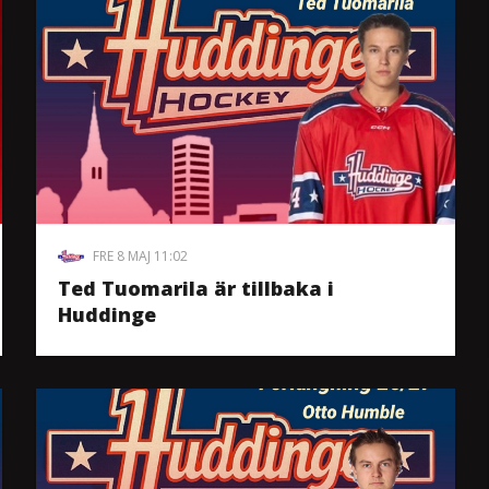
FRE 8 MAJ 11:02
Ted Tuomarila är tillbaka i
Huddinge