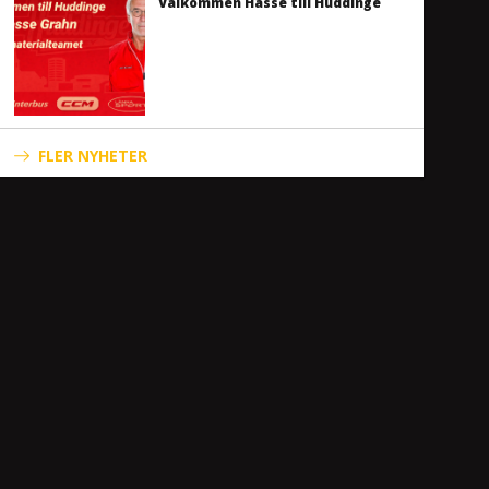
Välkommen Hasse till Huddinge
FLER NYHETER