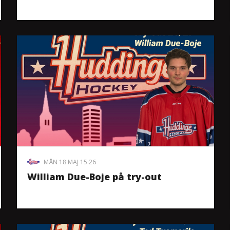
MÅN 18 MAJ 15:26
William Due-Boje på try-out