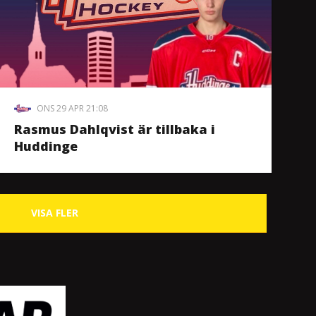
ONS 29 APR 21:08
Rasmus Dahlqvist är tillbaka i
Huddinge
VISA FLER