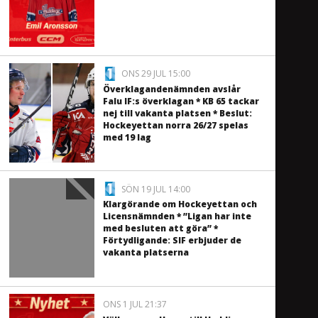
ONS 29 JUL 15:00
Överklagandenämnden avslår
Falu IF:s överklagan * KB 65 tackar
nej till vakanta platsen * Beslut:
Hockeyettan norra 26/27 spelas
med 19 lag
SÖN 19 JUL 14:00
Klargörande om Hockeyettan och
Licensnämnden * ”Ligan har inte
med besluten att göra” *
Förtydligande: SIF erbjuder de
vakanta platserna
ONS 1 JUL 21:37