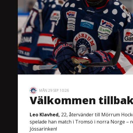
MÅN 29 SEP 10:26
Välkommen tillbak
Leo Klavhed,
22, återvänder till Mörrum Hocke
spelade han match i Tromsö i norra Norge – r
Jössarinken!