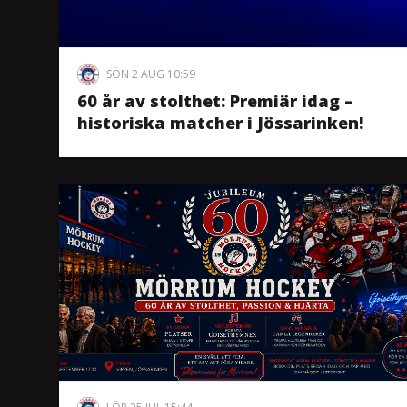
SÖN 2 AUG 10:59
60 år av stolthet: Premiär idag –
historiska matcher i Jössarinken!