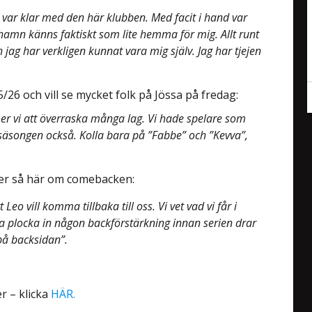
s var klar med den här klubben. Med facit i hand var
hamn känns faktiskt som lite hemma för mig. Allt runt
 jag har verkligen kunnat vara mig själv. Jag har tjejen
6 och vill se mycket folk på Jössa på fredag:
r vi att överraska många lag. Vi hade spelare som
r säsongen också. Kolla bara på ”Fabbe” och ”Kevva”,
er så här om comebacken:
eo vill komma tillbaka till oss. Vi vet vad vi får i
nna plocka in någon backförstärkning innan serien drar
 på backsidan”.
r – klicka
HÄR.