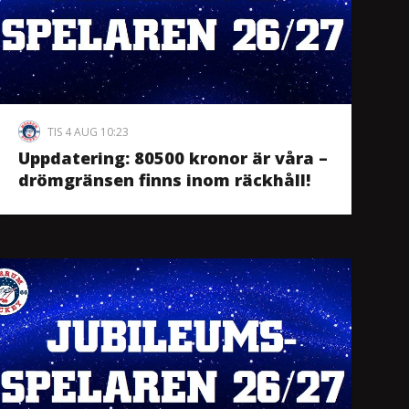
TIS 4 AUG 10:23
Uppdatering: 80500 kronor är våra –
drömgränsen finns inom räckhåll!