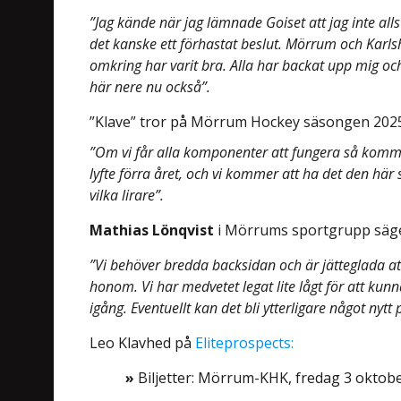
”Jag kände när jag lämnade Goiset att jag inte all
det kanske ett förhastat beslut. Mörrum och Karls
omkring har varit bra. Alla har backat upp mig och
här nere nu också”.
”Klave” tror på Mörrum Hockey säsongen 2025/2
”Om vi får alla komponenter att fungera så komme
lyfte förra året, och vi kommer att ha det den hä
vilka lirare”.
Mathias Lönqvist
i Mörrums sportgrupp säg
”Vi behöver bredda backsidan och är jätteglada att L
honom. Vi har medvetet legat lite lågt för att ku
igång. Eventuellt kan det bli ytterligare något nytt
Leo Klavhed på
Eliteprospects:
»
Biljetter: Mörrum-KHK, fredag 3 oktobe