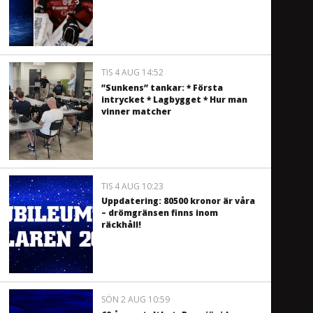
TIS 4 AUG 14:52
”Sunkens” tankar: * Första
intrycket * Lagbygget * Hur man
vinner matcher
TIS 4 AUG 10:23
Uppdatering: 80500 kronor är våra
– drömgränsen finns inom
räckhåll!
SÖN 2 AUG 10:59