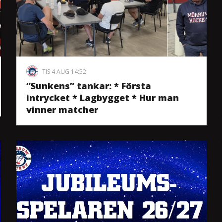
TIS 4 AUG 14:52
”Sunkens” tankar: * Första
intrycket * Lagbygget * Hur man
vinner matcher