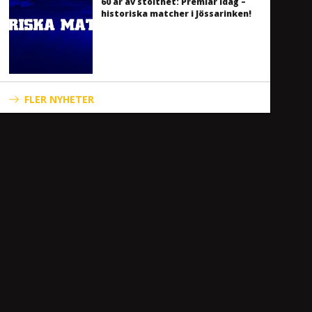
60 år av stolthet: Premiär idag –
historiska matcher i Jössarinken!
FLER NYHETER