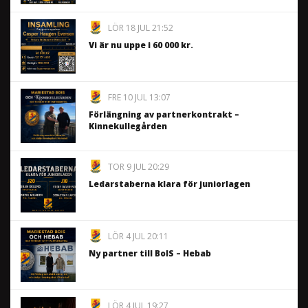
LÖR 18 JUL 21:52
Vi är nu uppe i 60 000 kr.
FRE 10 JUL 13:07
Förlängning av partnerkontrakt –
Kinnekullegården
TOR 9 JUL 20:29
Ledarstaberna klara för juniorlagen
LÖR 4 JUL 20:11
Ny partner till BoIS – Hebab
LÖR 4 JUL 19:27