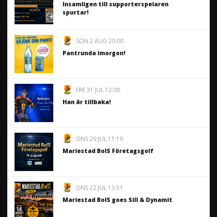
Insamligen till supporterspelaren
spurtar!
SÖN 2 AUG 20:00
Pantrunda imorgon!
FRE 31 JUL 12:00
Han är tillbaka!
ONS 29 JUL 11:10
Mariestad BoIS Företagsgolf
ONS 22 JUL 13:51
Mariestad BoIS goes Sill & Dynamit