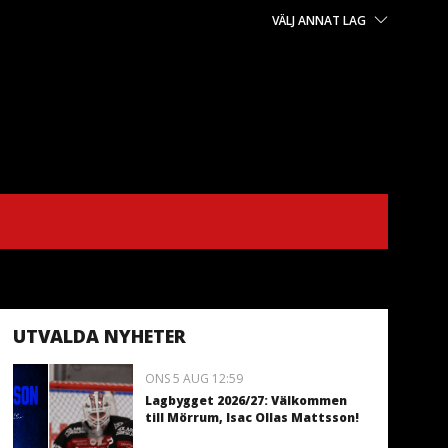
VÄLJ ANNAT LAG
UTVALDA NYHETER
ONS 5 AUG 12:59
Lagbygget 2026/27: Välkommen
till Mörrum, Isac Ollas Mattsson!