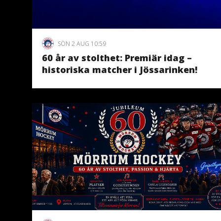
SÖN 2 AUG 10:59
60 år av stolthet: Premiär idag –
historiska matcher i Jössarinken!