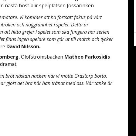
n nästa höst blir spelplatsen Jössarinken.
demätare. Vi kommer att ha fortsatt fokus på vårt
trollen och noggrannhet i spelet. Detta är
att hitta grejer i spelet som ska fungera när serien
 det finns ingen spelare som går ut till match och tycker
are
David Nilsson.
lomberg.
Olofströmsbacken
Matheo Parkosidis
ldramat.
n bröt nästan nacken när vi mötte Grästorp borta.
har gjort det bra när han tränat med oss. Vår tanke är