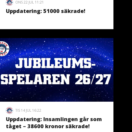
ONS 22 JUL 11:21
Uppdatering: 51000 säkrade!
TIS 14 JUL 16:22
Uppdatering: Insamlingen går som
tåget – 38600 kronor säkrade!