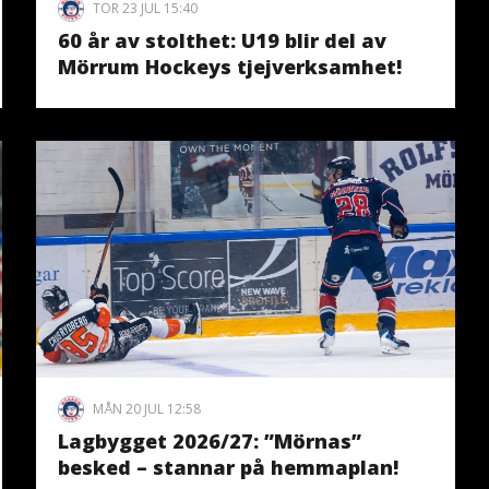
TOR 23 JUL 15:40
60 år av stolthet: U19 blir del av
Mörrum Hockeys tjejverksamhet!
MÅN 20 JUL 12:58
Lagbygget 2026/27: ”Mörnas”
besked – stannar på hemmaplan!