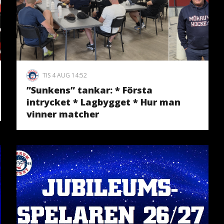
TIS 4 AUG 14:52
”Sunkens” tankar: * Första
intrycket * Lagbygget * Hur man
vinner matcher