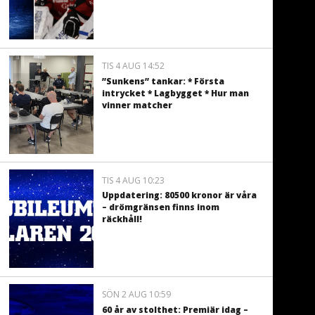
TIS 4 AUG 14:52
”Sunkens” tankar: * Första
intrycket * Lagbygget * Hur man
vinner matcher
TIS 4 AUG 10:23
Uppdatering: 80500 kronor är våra
– drömgränsen finns inom
räckhåll!
SÖN 2 AUG 10:59
60 år av stolthet: Premiär idag –