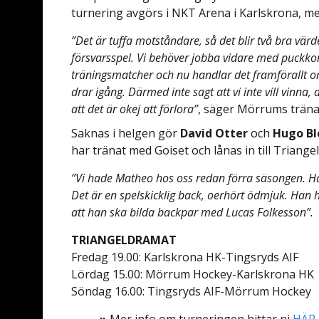
turnering avgörs i NKT Arena i Karlskrona, me
”Det är tuffa motståndare, så det blir två bra vär
försvarsspel. Vi behöver jobba vidare med puckkon
träningsmatcher och nu handlar det framförallt om 
drar igång. Därmed inte sagt att vi inte vill vinna,
att det är okej att förlora”
, säger Mörrums trän
Saknas i helgen gör
David Otter
och
Hugo B
har tränat med Goiset och lånas in till Triange
”Vi hade Matheo hos oss redan förra säsongen. Ha
Det är en spelskicklig back, oerhört ödmjuk. Han 
att han ska bilda backpar med Lucas Folkesson”.
TRIANGELDRAMAT
Fredag 19.00: Karlskrona HK-Tingsryds AIF
Lördag 15.00: Mörrum Hockey-Karlskrona HK
Söndag 16.00: Tingsryds AIF-Mörrum Hockey