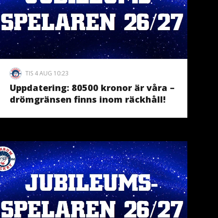
TIS 4 AUG 10:23
Uppdatering: 80500 kronor är våra –
drömgränsen finns inom räckhåll!