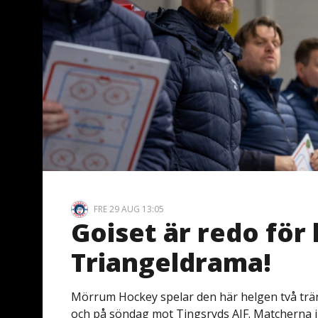
FRE 29 AUG 13:05
Goiset är redo för
Triangeldrama!
Mörrum Hockey spelar den här helgen två tr
och på söndag mot Tingsryds AIF. Matcherna i