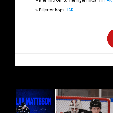
»
Mer info om turneringen hittar ni
HÄR.
»
Biljetter köps
HÄR.