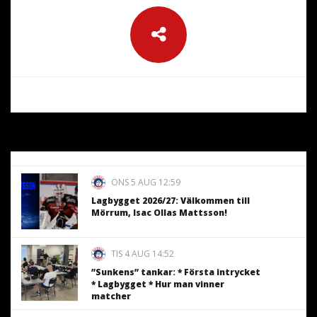
ONS 5 AUG 12:59
Lagbygget 2026/27: Välkommen till
Mörrum, Isac Ollas Mattsson!
TIS 4 AUG 14:52
”Sunkens” tankar: * Första intrycket
* Lagbygget * Hur man vinner
matcher