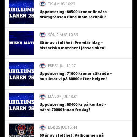
TIS 4 AUG 10:23
Uppdatering: 80500 kronor är våra –
drömgränsen finns inom räckhåll!
SÖN 2 AUG 10:59
60 år av stolthet: Premiär idag –
historiska matcher i Jössarinken!
FRE 31 JUL 12:27
Uppdatering: 71900 kronor säkrade –
nu siktar vi på 80000 efter helgen!
MÅN 27 JUL 13:01
Uppdatering: 63400 kr på kontot –
når vi 70000 innan fredag?
LÖR 25 JUL 15:44
60 år av stolthet: Välkommen på