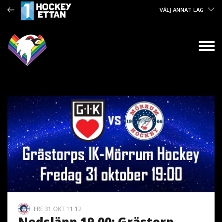
VÄLJ ANNAT LAG
FRE 31 OKT 11:12
Nedsläpp 19.00: Grästorp-