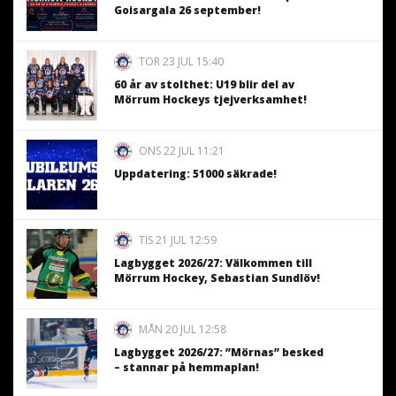
Goisargala 26 september!
TOR 23 JUL 15:40
60 år av stolthet: U19 blir del av
Mörrum Hockeys tjejverksamhet!
ONS 22 JUL 11:21
Uppdatering: 51000 säkrade!
TIS 21 JUL 12:59
Lagbygget 2026/27: Välkommen till
Mörrum Hockey, Sebastian Sundlöv!
MÅN 20 JUL 12:58
Lagbygget 2026/27: ”Mörnas” besked
– stannar på hemmaplan!