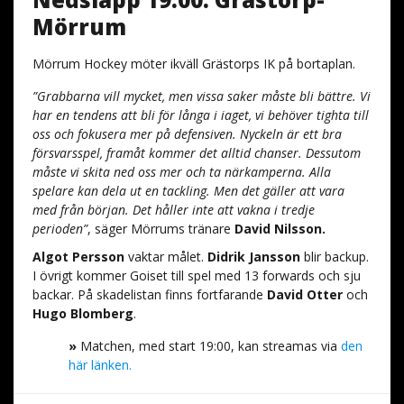
Mörrum
Mörrum Hockey möter ikväll Grästorps IK på bortaplan.
”Grabbarna vill mycket, men vissa saker måste bli bättre. Vi
har en tendens att bli för långa i iaget, vi behöver tighta till
oss och fokusera mer på defensiven. Nyckeln är ett bra
försvarsspel, framåt kommer det alltid chanser. Dessutom
måste vi skita ned oss mer och ta närkamperna. Alla
spelare kan dela ut en tackling. Men det gäller att vara
med från början. Det håller inte att vakna i tredje
perioden”
, säger Mörrums tränare
David Nilsson.
Algot Persson
vaktar målet.
Didrik Jansson
blir backup.
I övrigt kommer Goiset till spel med 13 forwards och sju
backar. På skadelistan finns fortfarande
David Otter
och
Hugo Blomberg
.
»
Matchen, med start 19:00, kan streamas via
den
här länken.