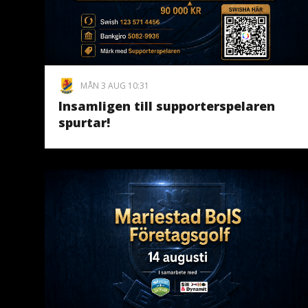
MÅN 3 AUG 10:31
Insamligen till supporterspelaren
spurtar!