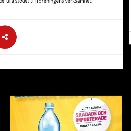
rdefulla stödet till föreningens verksamhet.