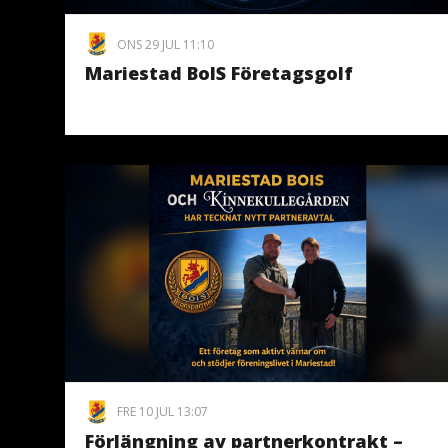
ONS 29 JUL 11:10
Mariestad BoIS Företagsgolf
FRE 10 JUL 13:07
Förlängning av partnerkontrakt –