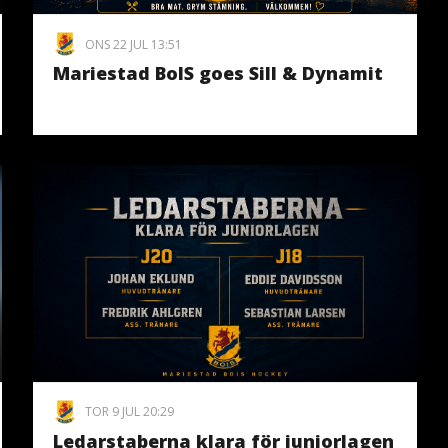
ONS 22 JUL 13:51
Mariestad BoIS goes Sill & Dynamit
TOR 9 JUL 20:29
Ledarstaberna klara för juniorlagen