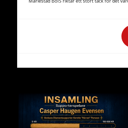
Mariestad BoIS riktar ett stort tack för det vä