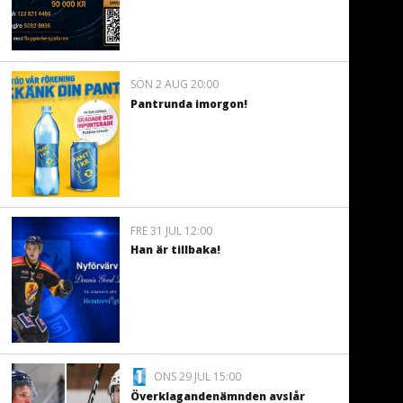
SÖN 2 AUG 20:00
Pantrunda imorgon!
FRE 31 JUL 12:00
Han är tillbaka!
ONS 29 JUL 15:00
Överklagandenämnden avslår