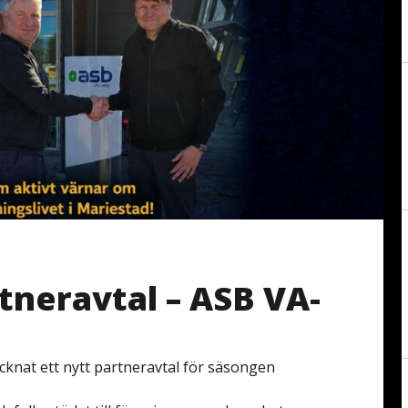
tneravtal – ASB VA-
knat ett nytt partneravtal för säsongen