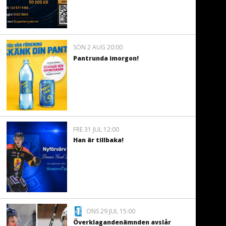
SÖN 2 AUG 20:00
Pantrunda imorgon!
FRE 31 JUL 12:00
Han är tillbaka!
ONS 29 JUL 15:00
Överklagandenämnden avslår