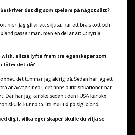
, beskriver det dig som spelare på något sätt?
gör, men jag gillar att skjuta, har ett bra skott och
ibland passar man, men en del är att utnyttja
a wish, alltså lyfta fram tre egenskaper som
ur låter det då?
 jobbet, det tummar jag aldrig på. Sedan har jag ett
ttra är avvägningar, det finns alltid situationer när
årt. Där har jag kanske sedan tiden i USA kanske
an skulle kunna ta lite mer tid på sig ibland.
ed dig i, vilka egenskaper skulle du vilja se