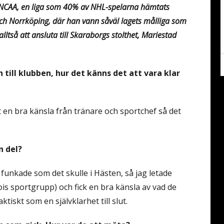
A, NCAA, en liga som 40% av NHL-spelarna hämtats
 och Norrköping, där han vann såväl lagets målliga som
lltså att ansluta till Skaraborgs stolthet, Mariestad
till klubben, hur det känns det att vara klar
tt en bra känsla från tränare och sportchef så det
n del?
t funkade som det skulle i Hästen, så jag letade
ois sportgrupp) och fick en bra känsla av vad de
ktiskt som en självklarhet till slut.