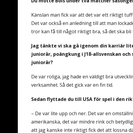
Du mötte Bois under två matcher säsongen
Känslan man fick var att det var ett riktigt tu
Det var också en anledning till att man lockade
tror kan få till något riktigt bra, så det ska bl
Jag tänkte vi ska gå igenom din karriär l
juniorår, poängkung i J18-allsvenskan och 
juniorår?
De var roliga, jag hade en väldigt bra utveck
verksamhet. Så det gick var en fin tid.
Sedan flyttade du till USA för spel i den ri
– De var lite upp och ner. Det var en omställn
amerikanska, det var mindre rink och betydligt
att jag kanske inte riktigt fick det att lossna