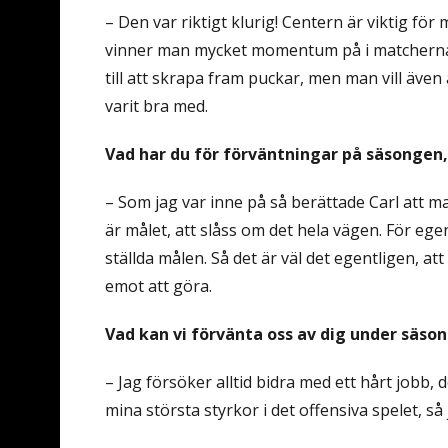
– Den var riktigt klurig! Centern är viktig för
vinner man mycket momentum på i matcherna. S
till att skrapa fram puckar, men man vill även a
varit bra med.
Vad har du för förväntningar på säsongen,
– Som jag var inne på så berättade Carl att m
är målet, att slåss om det hela vägen. För egen 
ställda målen. Så det är väl det egentligen, at
emot att göra.
Vad kan vi förvänta oss av dig under säso
– Jag försöker alltid bidra med ett hårt jobb, 
mina största styrkor i det offensiva spelet, så 