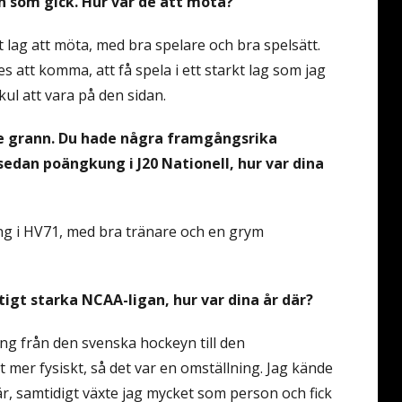
 som gick. Hur var de att möta?
fft lag att möta, med bra spelare och bra spelsätt.
s att komma, att få spela i ett starkt lag som jag
i kul att vara på den sidan.
ite grann. Du hade några framgångsrika
sedan poängkung i J20 Nationell, hur var dina
ling i HV71, med bra tränare och en grym
ktigt starka NCAA-ligan, hur var dina år där?
ing från den svenska hockeyn till den
 mer fysiskt, så det var en omställning. Jag kände
 där, samtidigt växte jag mycket som person och fick