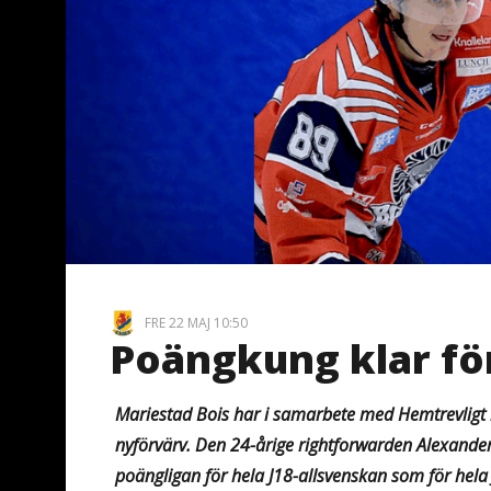
FRE 22 MAJ 10:50
Poängkung klar för
Mariestad Bois har i samarbete med Hemtrevligt i
nyförvärv. Den 24-årige rightforwarden Alexande
poängligan för hela J18-allsvenskan som för hela J