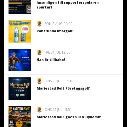
Insamligen till supporterspelaren
spurtar!
SÖN 2 AUG 20:00
Pantrunda imorgon!
FRE 31 JUL 12:00
Han är tillbaka!
ONS 29 JUL 11:10
Mariestad BoIS Företagsgolf
ONS 22 JUL 13:51
Mariestad BoIS goes Sill & Dynamit