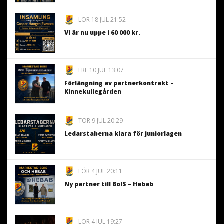
LÖR 18 JUL 21:52
Vi är nu uppe i 60 000 kr.
FRE 10 JUL 13:07
Förlängning av partnerkontrakt –
Kinnekullegården
TOR 9 JUL 20:29
Ledarstaberna klara för juniorlagen
LÖR 4 JUL 20:11
Ny partner till BoIS – Hebab
LÖR 4 JUL 19:27