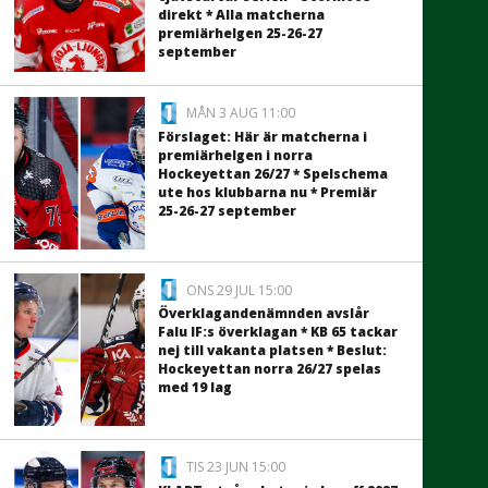
direkt * Alla matcherna
premiärhelgen 25-26-27
september
MÅN 3 AUG 11:00
Förslaget: Här är matcherna i
premiärhelgen i norra
Hockeyettan 26/27 * Spelschema
ute hos klubbarna nu * Premiär
25-26-27 september
ONS 29 JUL 15:00
Överklagandenämnden avslår
Falu IF:s överklagan * KB 65 tackar
nej till vakanta platsen * Beslut:
Hockeyettan norra 26/27 spelas
med 19 lag
TIS 23 JUN 15:00