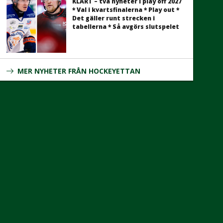
KLART – två nyheter i play off 2027
* Val i kvartsfinalerna * Play out *
Det gäller runt strecken i
tabellerna * Så avgörs slutspelet
MER NYHETER FRÅN HOCKEYETTAN