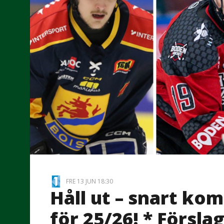
FRE 13 JUN 18:30
Håll ut – snart k
för 25/26! * Försla