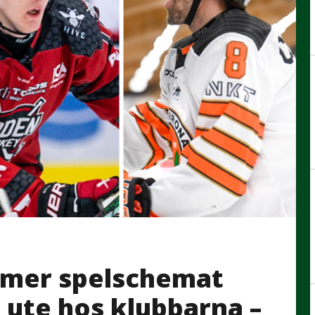
ommer spelschemat
g ute hos klubbarna –