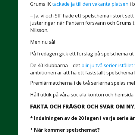
Grums IK
tackade ja till den vakanta platsen
i b
– Ja, vi och SIF hade ett spelschema i stort set
justeringar när Pantern försvann och Grums t
Nilsson.
Men nu så!
På fredagen gick ett förslag på spelschema ut t
De 40 klubbarna – det
blir ju två serier istället
ambitionen är att ha ett fastställt spelschema k
Premiärmatcherna i de två serierna spelas mel
Håll utkik på våra sociala konton och hemsida
FAKTA OCH FRÅGOR OCH SVAR OM NY
* Indelningen av de 20 lagen i varje serie är
* När kommer spelschemat?