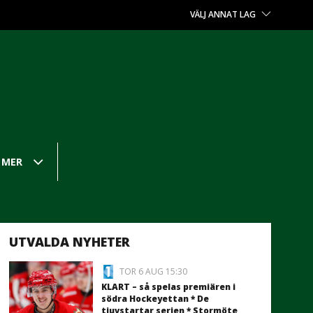
VÄLJ ANNAT LAG
MER
UTVALDA NYHETER
TOR 6 AUG 15:30
KLART – så spelas premiären i
södra Hockeyettan * De
tjuvstartar serien * Stormöte