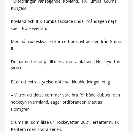
Turordningen var följande: Kovland, IFK Tumba, Grums,
Kungälv.
Kovland och IFK Tumba tackade under måndagen nej till
spel i Hockeyettan.
Men på tisdagskvällen kom ett positivt besked från Grums
IK.
De har nu tackat ja till den vakanta platsen i Hockeyettan
25/26.
Efter ett extra styrelsemöte var klubbledningen enig.
– Vi tror att detta kommer vara bra för både klubben och
hockeyn i Värmland, säger ordföranden Mattias
Holmgren.
Grums IK, som åkte ur Hockeyettan 2021, ersätter nu IK
Pantern i den södra serien.